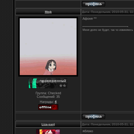
Мяф
Дата: Понедельник, 2010-05-31, 1
Афоня ^^
Меня долго не будет, так чо извиняюсь 
Группа: Checked
Сообщений:
35
Награды:
4
Liza-san)
Дата: Понедельник, 2010-05-31, 1
яблоко