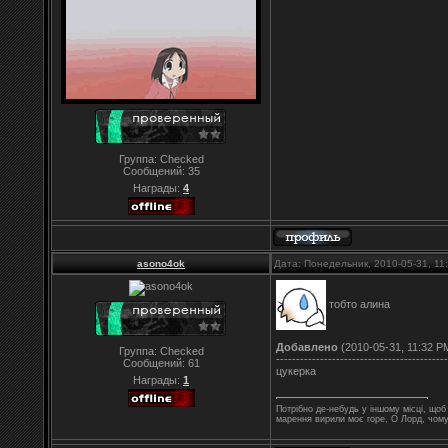
Группа: Checked
Сообщений:
35
Награды:
4
asono4ok
Дата: Понедельник, 2010-05-31, 1
тобто алина
Добавлено
(2010-05-31, 11:32 P
Группа: Checked
-------------------------------------------
Сообщений:
61
цукерка
Награды:
1
Потрібно де-небудь у іншому місці, що
марення вирили моє горе, О Лорд, чом