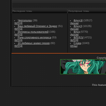
Последнии темы
Популярные темы
Чертополох
(39)
Флуд III
(10517)
[
ФЛУД
]
[
Архив
]
Ваш любимый Опенинг и Эндинг
(51)
Флуд II
(10135)
[
ФЛУД
]
[
Архив
]
Интересы пользователей
(166)
Флуд
(5770)
[
ФЛУД
]
[
Архив
]
Ради спортивного интереса
(53)
ФЛУД IV
(4721)
[
ФЛУД
]
[
ФЛУД
]
10 любимых аниме героев
(82)
Слова
(1043)
[
ФЛУД
]
[
Игры
]
Copyri
This featur