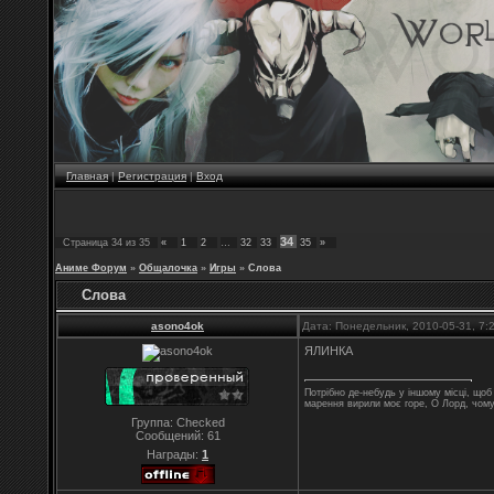
Главная
|
Регистрация
|
Вход
34
Страница
34
из
35
«
1
2
…
32
33
35
»
Аниме Форум
»
Общалочка
»
Игры
»
Слова
Слова
asono4ok
Дата: Понедельник, 2010-05-31, 7
ЯЛИНКА
Потрібно де-небудь у іншому місці, що
марення вирили моє горе, О Лорд, чом
Группа: Checked
Сообщений:
61
Награды:
1