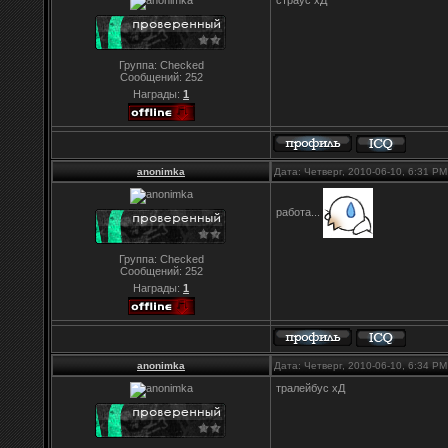
страус хД
Группа: Checked
Сообщений:
252
Награды:
1
anonimka
Дата: Четверг, 2010-06-10, 6:31 P
работа...
Группа: Checked
Сообщений:
252
Награды:
1
anonimka
Дата: Четверг, 2010-06-10, 6:34 P
тралейбус хД