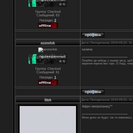
Группа: Checked
Сообщений:
63
Награды:
2
asono4ok
Дата: Понедельник, 2010-05-31, 1
калина
Потрібно де-небудь у іншому місці, що
марення вирили моє горе, О Лорд, чом
Группа: Checked
Сообщений:
61
Награды:
1
Мяф
Дата: Понедельник, 2010-05-31, 1
Афро-амереканец^^
Меня долго не будет, так чо извиняюсь 