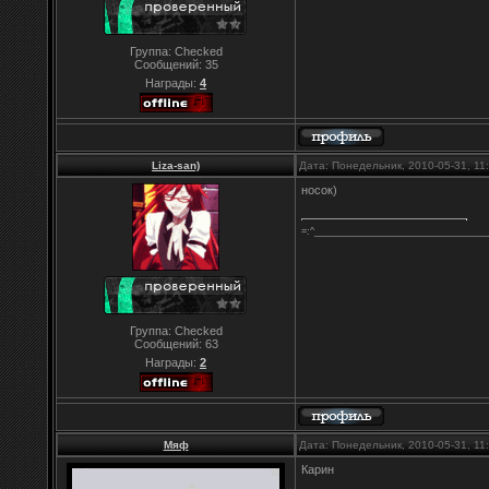
Группа: Checked
Сообщений:
35
Награды:
4
Liza-san)
Дата: Понедельник, 2010-05-31, 1
носок)
=:^________________________________
Группа: Checked
Сообщений:
63
Награды:
2
Мяф
Дата: Понедельник, 2010-05-31, 1
Карин