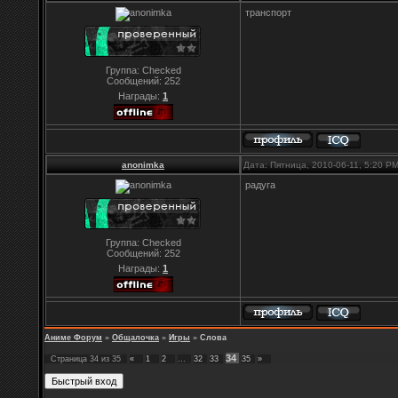
транспорт
Группа: Checked
Сообщений:
252
Награды:
1
anonimka
Дата: Пятница, 2010-06-11, 5:20 P
радуга
Группа: Checked
Сообщений:
252
Награды:
1
Аниме Форум
»
Общалочка
»
Игры
»
Слова
34
Страница
34
из
35
«
1
2
…
32
33
35
»