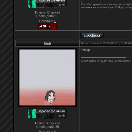
Потрібно де-небудь у іншому місці, що
марення вирили моє горе, О Лорд, чом
Группа: Checked
Сообщений:
61
Награды:
1
Мяф
Дата: Вторник, 2010-06-01, 0:08 A
Омар
Меня долго не будет, так чо извиняюсь 
Группа: Checked
Сообщений:
35
Награды:
4