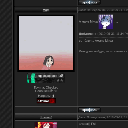
Мяф
Дата: Понедельник, 2010-05-31, 1
А мане Миса
.....
Добавлено
(2010-05-31, 11:34 P
-------------------------------------------
вот блин... Амане Миса
Меня долго не будет, так чо извиняюсь 
Группа: Checked
Сообщений:
35
Награды:
4
Liza-san)
Дата: Понедельник, 2010-05-31, 1
алкаш)) ГЫ