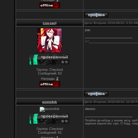
Liza-san)
Дата: Вторник, 2010-06-01, 2:21 A
рак
=:^________________________________
Группа: Checked
Сообщений:
63
Награды:
2
asono4ok
Дата: Вторник, 2010-06-01, 12:30
кімоно
Потрібно де-небудь у іншому місці, що
марення вирили моє горе, О Лорд, чом
Группа: Checked
Сообщений:
61
Награды:
1