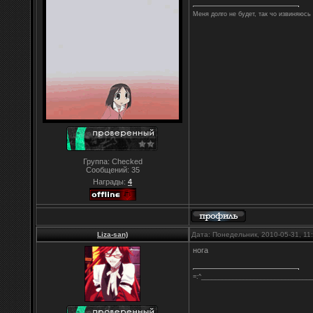
Меня долго не будет, так чо извиняюсь 
Группа: Checked
Сообщений:
35
Награды:
4
Liza-san)
Дата: Понедельник, 2010-05-31, 1
нога
=:^________________________________