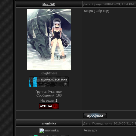
May_WD
Дата: Среда, 2009-12-23, 1:34 PM
Акира ( Эйр Гир)
Knightmare
Группа: Участник
Сообщений:
168
Награды:
2
anonimka
Дата: Понедельник, 2010-05-31, 6
Акамару