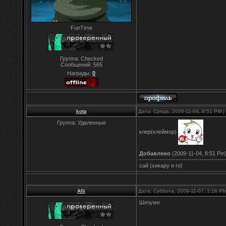
FunTime
Группа: Checked
Сообщений:
565
Награды:
0
kota
Дата: Среда, 2009-11-04, 8:51 PM
Группа: Удаленные
клер(клеймор)
Добавлено
(2009-11-04, 8:51 Pm
-------------------------------------------
сай (хикару и го)
Alli
Дата: Суббота, 2009-11-07, 1:16 P
Шизуме