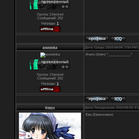
Группа: Checked
Сообщений:
252
Награды:
1
anonimka
Дата: Среда, 2010-06-09, 7:54 PM
Ичиго (блич) ^____________^
Группа: Checked
Сообщений:
252
Награды:
1
){otory
Дата: Понедельник, 2010-06-28, 8
Ева (Евангелион)