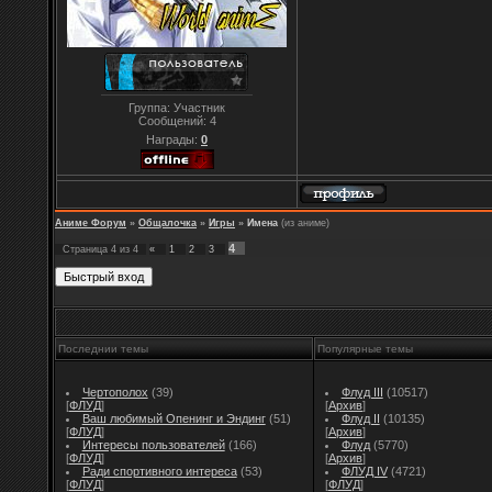
Группа: Участник
Сообщений:
4
Награды:
0
Аниме Форум
»
Общалочка
»
Игры
»
Имена
(из аниме)
4
Страница
4
из
4
«
1
2
3
Последнии темы
Популярные темы
Чертополох
(39)
Флуд III
(10517)
[
ФЛУД
]
[
Архив
]
Ваш любимый Опенинг и Эндинг
(51)
Флуд II
(10135)
[
ФЛУД
]
[
Архив
]
Интересы пользователей
(166)
Флуд
(5770)
[
ФЛУД
]
[
Архив
]
Ради спортивного интереса
(53)
ФЛУД IV
(4721)
[
ФЛУД
]
[
ФЛУД
]