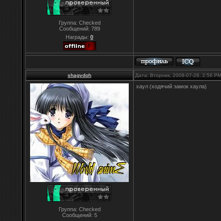
Группа: Checked
Сообщений:
789
Награды:
0
shagvdoh
Дата: Вторник, 2009-07-28, 2:56 P
хаул (ходячий замок хаула)
Группа: Checked
Сообщений:
5