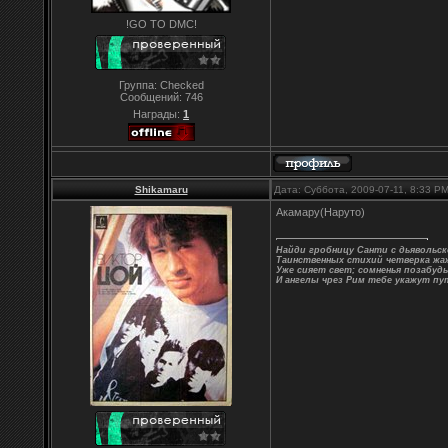
!GO TO DMC!
Группа: Checked
Сообщений:
746
Награды:
1
Shikamaru
Дата: Суббота, 2009-07-11, 8:33 P
Акамару(Наруто)
Найди гробницу Санти с дьявольск
Таинственных стихий четверка жа
Уже сияет свет; сомненья позабудь
И ангелы чрез Рим тебе укажут пут