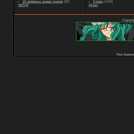
10 любимых аниме героев
(82)
Слова
(1043)
[
ФЛУД
]
[
Игры
]
Copyri
This featur