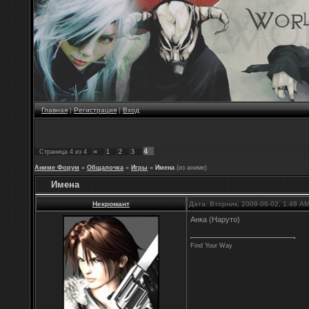
Главная
|
Регистрация
|
Вход
4
Страница
4
из
4
«
1
2
3
Аниме Форум
»
Общалочка
»
Игры
»
Имена
(из аниме)
Имена
Некромант
Дата: Вторник, 2009-06-02, 1:48 A
Анка (Наруто)
Find Your Way