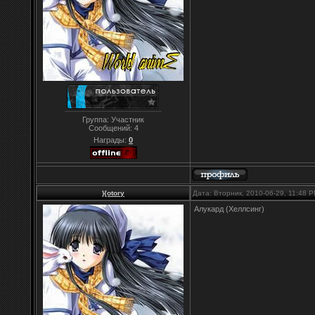
Группа: Участник
Сообщений:
4
Награды:
0
){otory
Дата: Вторник, 2010-06-29, 11:48 
Алукард (Хеллсинг)