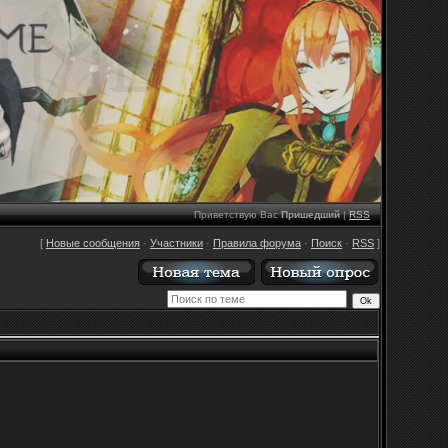
Приветствую Вас
Пришедший
|
RSS
[
Новые сообщения
·
Участники
·
Правила форума
·
Поиск
·
RSS
]