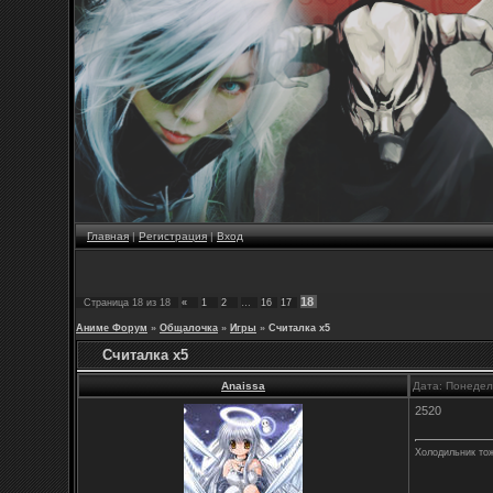
Главная
|
Регистрация
|
Вход
18
Страница
18
из
18
«
1
2
…
16
17
Аниме Форум
»
Общалочка
»
Игры
»
Считалка х5
Считалка х5
Anaissa
Дата: Понедел
2520
Холодильник то