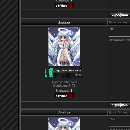
Награды:
1
Anaissa
Дата: Четверг
2540
Холодильник то
Группа: Checked
Сообщений:
71
Награды:
1
Anaissa
Дата: Пятница
2550
Холодильник то