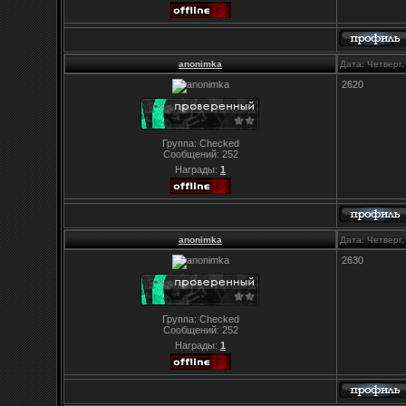
anonimka
Дата: Четверг
2620
Группа: Checked
Сообщений:
252
Награды:
1
anonimka
Дата: Четверг
2630
Группа: Checked
Сообщений:
252
Награды:
1