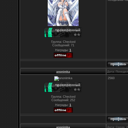
Группа: Checked
Сообщений:
71
Награды:
1
anonimka
Дата: Понедел
2560
Группа: Checked
Сообщений:
252
Награды:
1
anonimka
Дата: Среда, 