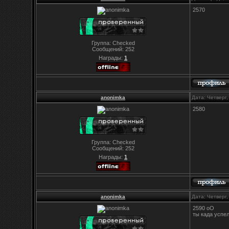
2570
Группа: Checked
Сообщений:
252
Награды:
1
anonimka
Дата: Четверг
2580
Группа: Checked
Сообщений:
252
Награды:
1
anonimka
Дата: Четверг
2590 оО
ты када успел