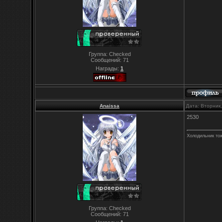
Группа: Checked
Сообщений:
71
Награды:
1
Anaissa
Дата: Вторник
2530
Холодильник то
Группа: Checked
Сообщений:
71