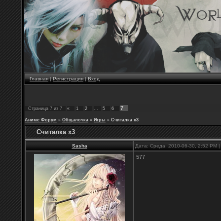
Главная
|
Регистрация
|
Вход
7
Страница
7
из
7
«
1
2
…
5
6
Аниме Форум
»
Общалочка
»
Игры
»
Считалка х3
Считалка х3
Sasha
Дата: Среда, 2010-06-30, 2:52 PM
577