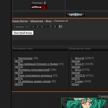
Награды:
0
Аниме Форум
»
Общалочка
»
Игры
»
Считалка х3
7
Страница
7
из
7
«
1
2
…
5
6
Последнии темы
Популярные темы
Чертополох
(39)
Флуд III
(10517)
[
ФЛУД
]
[
Архив
]
Ваш любимый Опенинг и Эндинг
(51)
Флуд II
(10135)
[
ФЛУД
]
[
Архив
]
Интересы пользователей
(166)
Флуд
(5770)
[
ФЛУД
]
[
Архив
]
Ради спортивного интереса
(53)
ФЛУД IV
(4721)
[
ФЛУД
]
[
ФЛУД
]
10 любимых аниме героев
(82)
Слова
(1043)
[
ФЛУД
]
[
Игры
]
Copyri