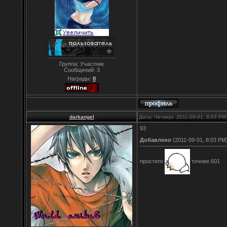
Группа: Участник
Сообщений:
3
Награды:
0
darkangel
Дата: Четверг, 2011-09-01, 8:03 P
93
Добавлено
(2011-09-01, 8:03 PM
-------------------------------------------
простите
точнее 601