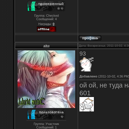
Группа: Checked
Сообщений:
4
Награды:
0
aiko
Дата: Воскресенье, 2011-10-02, 4:
93
Добавлено
(2011-10-02, 4:36 PM
-------------------------------------------
ой ой, не туда 
601
Группа: Участник
Сообщений:
1