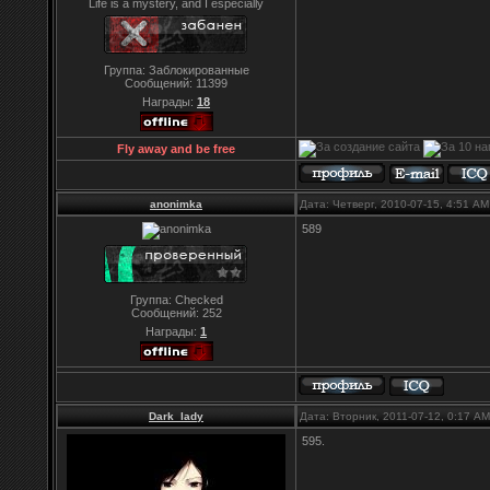
Life is a mystery, and I especially
Группа: Заблокированные
Сообщений:
11399
Награды:
18
Fly away and be free
anonimka
Дата: Четверг, 2010-07-15, 4:51 A
589
Группа: Checked
Сообщений:
252
Награды:
1
Dark_lady
Дата: Вторник, 2011-07-12, 0:17 A
595.