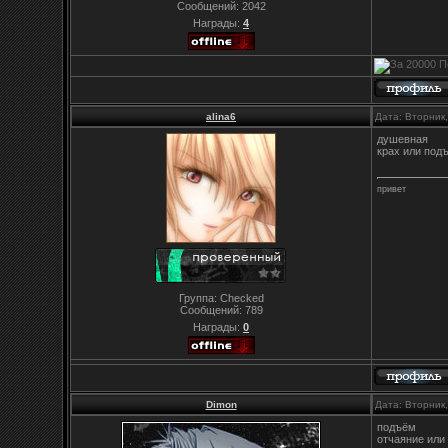
Сообщений:
2042
Награды:
4
alina6
Дата: Вторник
душевная
крах или под
привет
Группа: Checked
Сообщений:
789
Награды:
0
Dimon
Дата: Вторник
подъём
отчаяние или