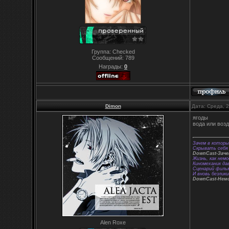
Группа: Checked
Сообщений:
789
Награды:
0
Dimon
Дата: Среда, 
ягоды
вода или воз
Зачем в которы
Скрывать себя 
DownCast-Зач
Жизнь, как немо
Киномеханик да
Сценарий фильм
И вновь безлики
DownCast-Нем
Alen Roxe