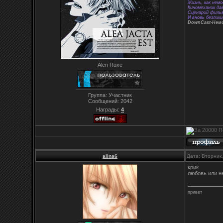
Жизнь, как немо
Киномеханик да
Сценарий фильм
И вновь безлики
DownCast-Нем
Alen Roxe
Группа: Участник
Сообщений:
2042
Награды:
4
alina6
Дата: Вторник
крик
любовь или н
привет