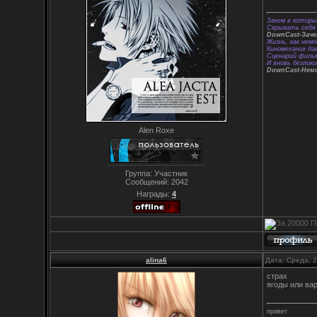
Зачем в которы
Скрывать себя 
DownCast-Зач
Жизнь, как немо
Киномеханик да
Сценарий фильм
И вновь безлики
DownCast-Нем
Alen Roxe
Группа: Участник
Сообщений:
2042
Награды:
4
alina6
Дата: Среда, 
страх
ягоды или ва
привет