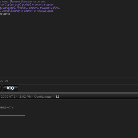
е кино, Играет бликами на стене.
вно Сгубил свой редкий талант в вине.
а простой: Любовь, измена, разрыв и боль.
й герой Бездарно вжился в плохую роль.
ое кино
, 2009-07-14, 2:02 PM | Сообщение #
32
енависть