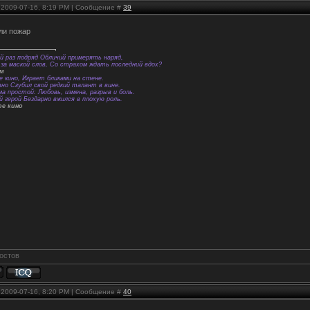
, 2009-07-16, 8:19 PM | Сообщение #
39
ли пожар
й раз подряд Обличий примерять наряд,
за маской слов, Со страхом ждать последний вдох?
ем
е кино, Играет бликами на стене.
вно Сгубил свой редкий талант в вине.
а простой: Любовь, измена, разрыв и боль.
й герой Бездарно вжился в плохую роль.
ое кино
, 2009-07-16, 8:20 PM | Сообщение #
40