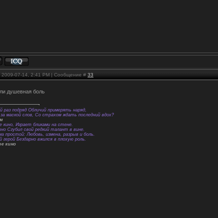
, 2009-07-14, 2:41 PM | Сообщение #
33
ли душевная боль
й раз подряд Обличий примерять наряд,
за маской слов, Со страхом ждать последний вдох?
ем
е кино, Играет бликами на стене.
вно Сгубил свой редкий талант в вине.
а простой: Любовь, измена, разрыв и боль.
й герой Бездарно вжился в плохую роль.
ое кино