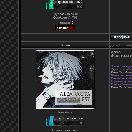
Группа: Checked
Сообщений:
789
Награды:
0
Dimon
Дата: Вторник
любовь
физическая и
Зачем в которы
Скрывать себя 
DownCast-Зач
Жизнь, как немо
Киномеханик да
Сценарий фильм
И вновь безлики
DownCast-Нем
Alen Roxe
Группа: Участник