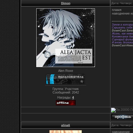
Dimon
Дата: Четверг
пламя
наводнение и
Зачем в которы
Скрывать себя 
DownCast-Зач
Жизнь, как немо
Киномеханик да
Сценарий фильм
И вновь безлики
DownCast-Нем
Alen Roxe
Группа: Участник
Сообщений:
2042
Награды:
4
alina6
Дата: Четверг
наводнение