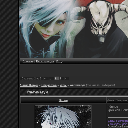
Главная
|
Регистрация
|
Вход
2
Страница
2
из
3
«
1
3
»
Аниме Форум
»
Общалочка
»
Игры
»
Ультиматум
(это или то.. выбираем)
Ультиматум
Dimon
Дата: Вторник
чёрное
крик или шёп
Зачем в которы
Скрывать себя 
DownCast-Зач