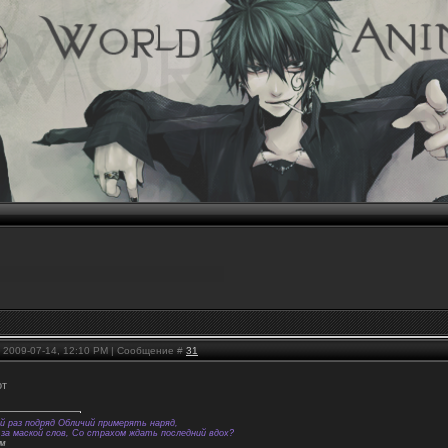
, 2009-07-14, 12:10 PM | Сообщение #
31
от
й раз подряд Обличий примерять наряд,
за маской слов, Со страхом ждать последний вдох?
ем