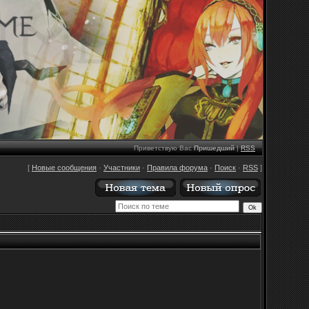
Приветствую Вас
Пришедший
|
RSS
[
Новые сообщения
·
Участники
·
Правила форума
·
Поиск
·
RSS
]