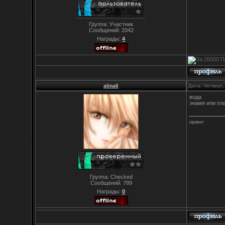
Группа: Участник
Сообщений:
2042
Награды:
4
alina6
Дата: Четверг
вода
знамя или пл
привет
Группа: Checked
Сообщений:
789
Награды:
0