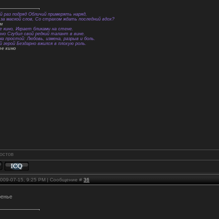
й раз подряд Обличий примерять наряд,
за маской слов, Со страхом ждать последний вдох?
ем
е кино, Играет бликами на стене.
вно Сгубил свой редкий талант в вине.
а простой: Любовь, измена, разрыв и боль.
й герой Бездарно вжился в плохую роль.
ое кино
2009-07-15, 9:25 PM | Сообщение #
36
ренье