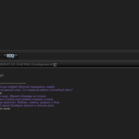
2009-07-15, 9:40 PM | Сообщение #
37
дух
й раз подряд Обличий примерять наряд,
за маской слов, Со страхом ждать последний вдох?
ем
е кино, Играет бликами на стене.
вно Сгубил свой редкий талант в вине.
а простой: Любовь, измена, разрыв и боль.
й герой Бездарно вжился в плохую роль.
ое кино