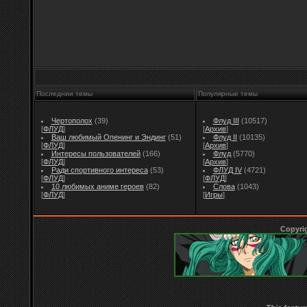
Последнии темы
Популярные темы
Чертополох
(39)
Флуд III
(10517)
[
ФЛУД
]
[
Архив
]
Ваш любимый Опенинг и Эндинг
(51)
Флуд II
(10135)
[
ФЛУД
]
[
Архив
]
Интересы пользователей
(166)
Флуд
(5770)
[
ФЛУД
]
[
Архив
]
Ради спортивного интереса
(53)
ФЛУД IV
(4721)
[
ФЛУД
]
[
ФЛУД
]
10 любимых аниме героев
(82)
Слова
(1043)
[
ФЛУД
]
[
Игры
]
Copyri