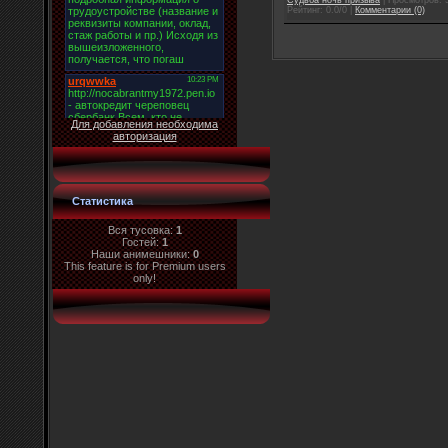
Рейтинг: 0.0/0 |
Комментарии (0)
Для добавления необходима
авторизация
Статистика
Вся тусовка:
1
Гостей:
1
Наши анимешники:
0
This feature is for Premium users
only!