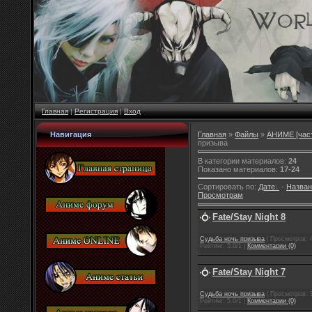
Главная
|
Регистрация
|
Вход
Навигация
Главная
»
Файлы
»
АНИМЕ [част
призыва
В категории материалов
:
24
Показано материалов
:
17-24
Сортировать по
:
Дате
·
Назва
Просмотрам
Fate/Stay Night 8
Cудьба ночь призыва
| Просмотров: 4
Рейтинг: 5.0/1 |
Комментарии (0)
Fate/Stay Night 7
Cудьба ночь призыва
| Просмотров: 3
Рейтинг: 5.0/1 |
Комментарии (0)