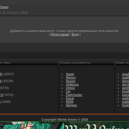
:
Naoki
к
:
0
|
Рейтинг
:
0.0
/
0
Добавлять комментарии могут только зарегистрированные пользователи.
[
Регистрация
|
Вход
]
ые темы
Лучшии пользователи
Новые по
II
(10517)
Naoki
anad
Riense
todd
I
(10135)
Illusion
dee
Hellavisa
doro
(5770)
Dimon
tami
Lily
brad
IV
(4721)
DarkHunter
juan
Kavai
earl
а
(1043)
МИМ
walt
Mistgan
fredd
Copyright World Amine © 2026