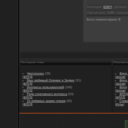
Категория
:
БЛИЧ
|
Добавил
Просмотров
:
1349
|
Загрузо
Всего комментариев
:
0
Последнии темы
Популярн
Чертополох
(39)
Флуд I
[
ФЛУД
]
[
Архив
]
Ваш любимый Опенинг и Эндинг
(51)
Флуд I
[
ФЛУД
]
[
Архив
]
Интересы пользователей
(166)
Флуд
[
ФЛУД
]
[
Архив
]
Ради спортивного интереса
(53)
ФЛУД 
[
ФЛУД
]
[
ФЛУД
]
10 любимых аниме героев
(82)
Слов
[
ФЛУД
]
[
Игры
]