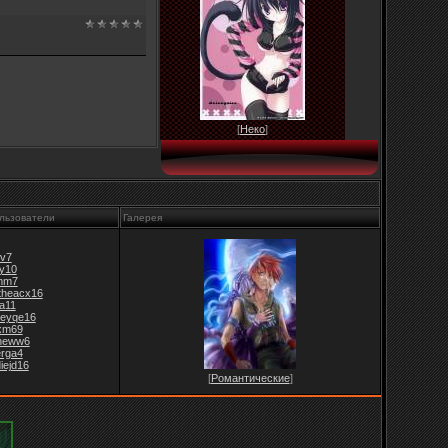
[
Неко
]
льзователи
Галерея
v7
jy10
mm7
theacx16
fa11
leyqe16
xm69
ineww6
erga4
iejd16
[
Романтические
]