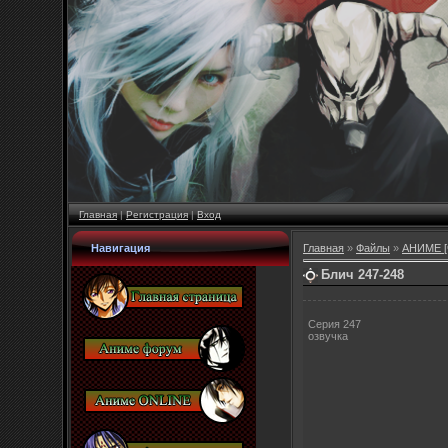
Главная
|
Регистрация
|
Вход
Навигация
Главная
»
Файлы
»
АНИМЕ [
Блич 247-248
Серия 247
озвучка