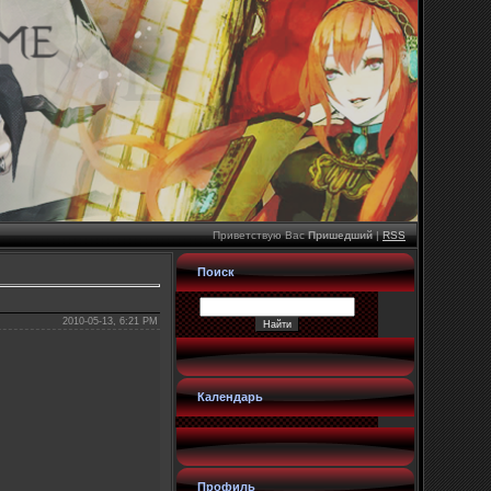
Приветствую Вас
Пришедший
|
RSS
Поиск
2010-05-13, 6:21 PM
Календарь
Профиль