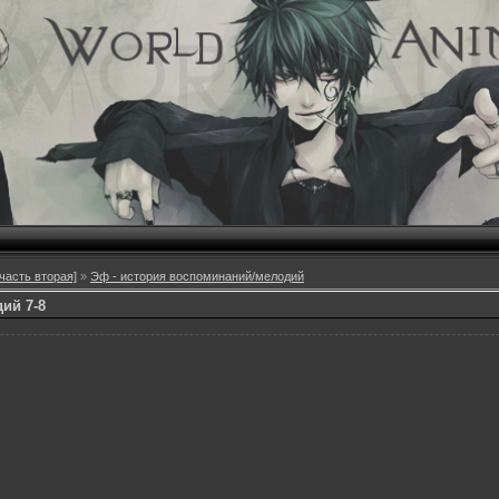
асть вторая]
»
Эф - история воспоминаний/мелодий
ий 7-8