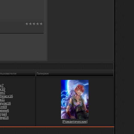
льзователи
Галерея
v7
jy10
mm7
theacx16
fa11
leyqe16
xm69
ineww6
erga4
iejd16
[
Романтические
]