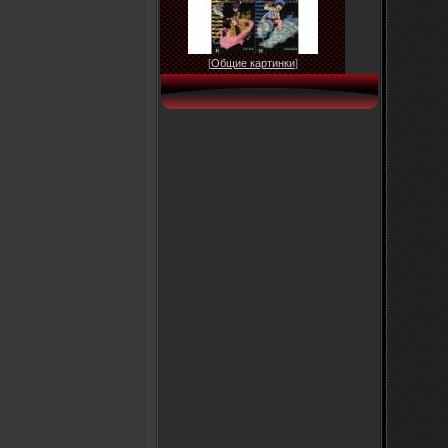
[
Общие картинки
]