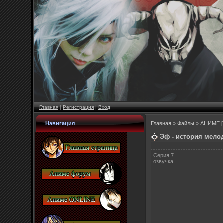
Главная
|
Регистрация
|
Вход
Навигация
Главная
»
Файлы
»
АНИМЕ [ч
Эф - история мелод
Серия 7
озвучка