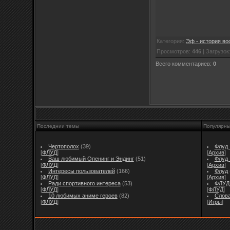
Категория
:
Эф - история в
Просмотров
:
446
|
Загрузок
Всего комментариев
:
0
Последнии темы
Популярн
Чертополох
(39)
Флуд I
[
ФЛУД
]
[
Архив
]
Ваш любимый Опенинг и Эндинг
(51)
Флуд I
[
ФЛУД
]
[
Архив
]
Интересы пользователей
(166)
Флуд
[
ФЛУД
]
[
Архив
]
Ради спортивного интереса
(53)
ФЛУД 
[
ФЛУД
]
[
ФЛУД
]
10 любимых аниме героев
(82)
Слов
[
ФЛУД
]
[
Игры
]