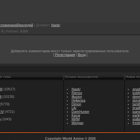
оспоминаний/мелодий
|
Добавил
:
Naoki
:
0
|
Рейтинг
:
0.0
/
0
Добавлять комментарии могут только зарегистрированные пользователи.
[
Регистрация
|
Вход
]
ые темы
Лучшии пользователи
Новые по
II
(10517)
Naoki
anad
Riense
todd
I
(10135)
Illusion
dee
Hellavisa
doro
(5770)
Dimon
tami
Lily
brad
IV
(4721)
DarkHunter
juan
Kavai
earl
а
(1043)
МИМ
walt
Mistgan
fredd
Copyright World Amine © 2026