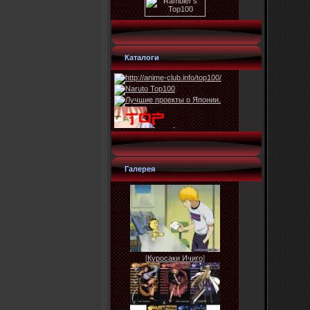
Каталоги
Галерея
[
Куросаки Ичиго
]