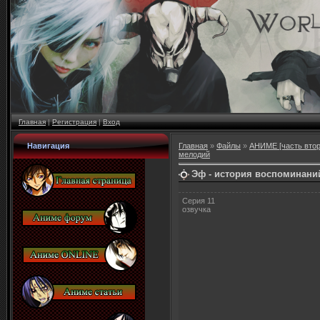
Главная
|
Регистрация
|
Вход
Навигация
Главная
»
Файлы
»
АНИМЕ [часть втор
мелодий
Эф - история воспоминаний
Серия 11
озвучка