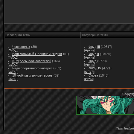
Последнии темы
Популярные темы
Чертополох
(39)
Флуд III
(10517)
[
ФЛУД
]
[
Архив
]
Ваш любимый Опенинг и Эндинг
(51)
Флуд II
(10135)
[
ФЛУД
]
[
Архив
]
Интересы пользователей
(166)
Флуд
(5770)
[
ФЛУД
]
[
Архив
]
Ради спортивного интереса
(53)
ФЛУД IV
(4721)
[
ФЛУД
]
[
ФЛУД
]
10 любимых аниме героев
(82)
Слова
(1043)
[
ФЛУД
]
[
Игры
]
Copyri
This featur