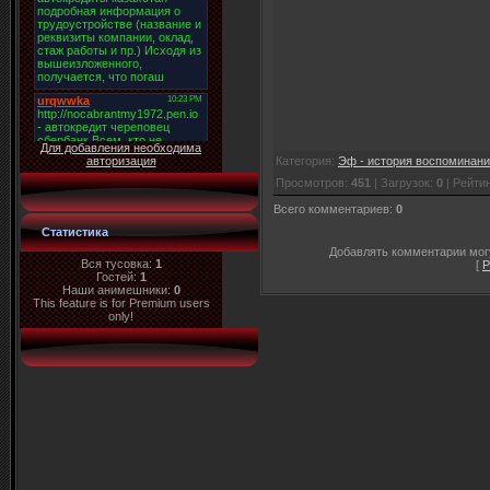
Для добавления необходима
Категория
:
Эф - история воспоминан
авторизация
Просмотров
:
451
|
Загрузок
:
0
|
Рейти
Всего комментариев
:
0
Статистика
Добавлять комментарии могу
Вся тусовка:
1
[
Р
Гостей:
1
Наши анимешники:
0
This feature is for Premium users
only!