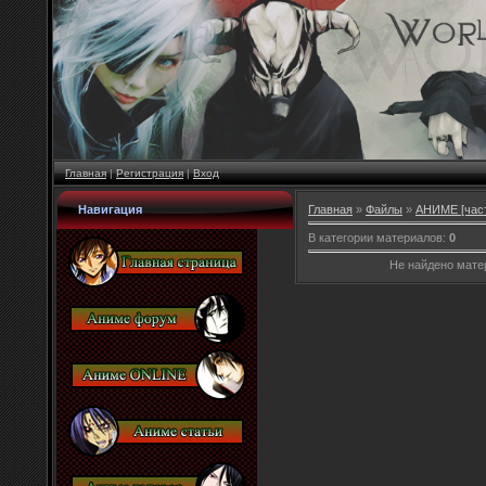
Главная
|
Регистрация
|
Вход
Навигация
Главная
»
Файлы
»
АНИМЕ [част
В категории материалов
:
0
Не найдено мате