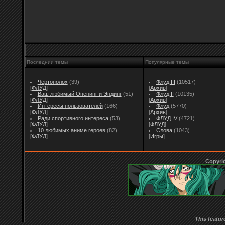
Последнии темы
Популярные темы
Чертополох
(39)
Флуд III
(10517)
[
ФЛУД
]
[
Архив
]
Ваш любимый Опенинг и Эндинг
(51)
Флуд II
(10135)
[
ФЛУД
]
[
Архив
]
Интересы пользователей
(166)
Флуд
(5770)
[
ФЛУД
]
[
Архив
]
Ради спортивного интереса
(53)
ФЛУД IV
(4721)
[
ФЛУД
]
[
ФЛУД
]
10 любимых аниме героев
(82)
Слова
(1043)
[
ФЛУД
]
[
Игры
]
Copyri
This featur