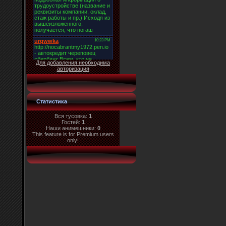
Для добавления необходима
авторизация
Статистика
Вся тусовка:
1
Гостей:
1
Наши анимешники:
0
This feature is for Premium users
only!