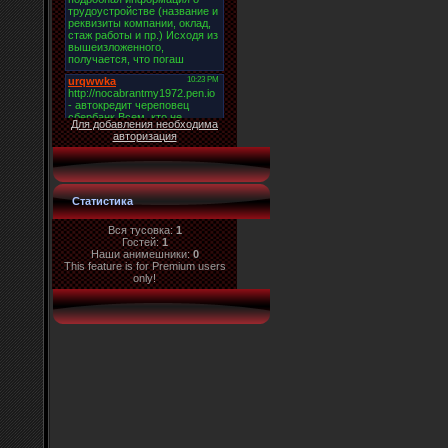
Для добавления необходима
авторизация
Статистика
Вся тусовка:
1
Гостей:
1
Наши анимешники:
0
This feature is for Premium users
only!