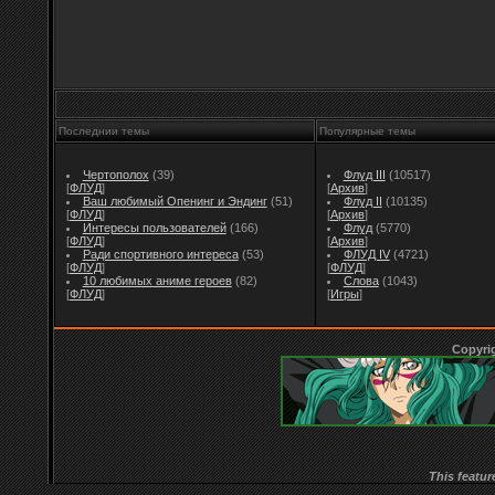
Последнии темы
Популярные темы
Чертополох
(39)
Флуд III
(10517)
[
ФЛУД
]
[
Архив
]
Ваш любимый Опенинг и Эндинг
(51)
Флуд II
(10135)
[
ФЛУД
]
[
Архив
]
Интересы пользователей
(166)
Флуд
(5770)
[
ФЛУД
]
[
Архив
]
Ради спортивного интереса
(53)
ФЛУД IV
(4721)
[
ФЛУД
]
[
ФЛУД
]
10 любимых аниме героев
(82)
Слова
(1043)
[
ФЛУД
]
[
Игры
]
Copyri
This featur