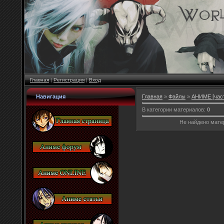
Главная
|
Регистрация
|
Вход
Навигация
Главная
»
Файлы
»
АНИМЕ [част
В категории материалов
:
0
Не найдено мате