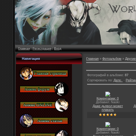
Главная
|
Регистрация
|
Вход
Навигация
Главная
»
Фотоальбом
»
Другие
Фотографий в альбоме
:
87
Сортировать по
:
Дате
·
Рейти
Коментарии: 0
Добавил: Naoki
Даже дьявол может
Д
плакать
Коментарии: 0
Добавил: Naoki