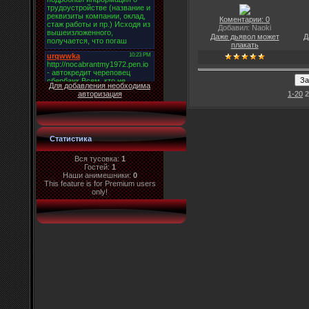
Коментарии: 0
Добавил: Naoki
Даже дьявол может
Д
плакать
Для добавления необходима
авторизация
1-20
2
Статистика
Вся тусовка:
1
Гостей:
1
Наши анимешники:
0
This feature is for Premium users
only!