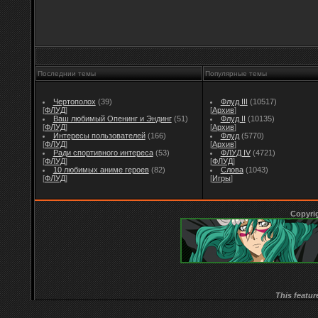
Последнии темы
Популярные темы
Чертополох
(39)
Флуд III
(10517)
[
ФЛУД
]
[
Архив
]
Ваш любимый Опенинг и Эндинг
(51)
Флуд II
(10135)
[
ФЛУД
]
[
Архив
]
Интересы пользователей
(166)
Флуд
(5770)
[
ФЛУД
]
[
Архив
]
Ради спортивного интереса
(53)
ФЛУД IV
(4721)
[
ФЛУД
]
[
ФЛУД
]
10 любимых аниме героев
(82)
Слова
(1043)
[
ФЛУД
]
[
Игры
]
Copyri
This featur