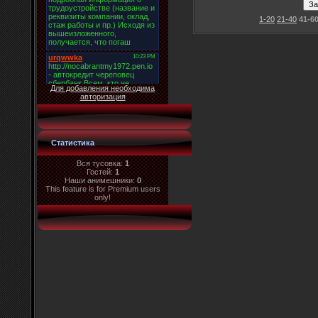
1-20
21-40
41-6
Для добавления необходима
авторизация
Статистика
Вся тусовка:
1
Гостей:
1
Наши анимешники:
0
This feature is for Premium users
only!