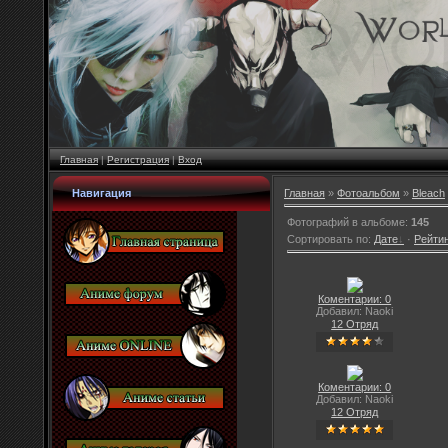
Главная
|
Регистрация
|
Вход
Навигация
Главная
»
Фотоальбом
»
Bleach
Фотографий в альбоме
:
145
Сортировать по
:
Дате
·
Рейти
Коментарии: 0
Добавил: Naoki
12 Отряд
Коментарии: 0
Добавил: Naoki
12 Отряд