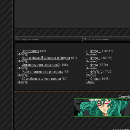
Последнии темы
Популярные темы
Чертополох
(39)
Флуд III
(10517)
[
ФЛУД
]
[
Архив
]
Ваш любимый Опенинг и Эндинг
(51)
Флуд II
(10135)
[
ФЛУД
]
[
Архив
]
Интересы пользователей
(166)
Флуд
(5770)
[
ФЛУД
]
[
Архив
]
Ради спортивного интереса
(53)
ФЛУД IV
(4721)
[
ФЛУД
]
[
ФЛУД
]
10 любимых аниме героев
(82)
Слова
(1043)
[
ФЛУД
]
[
Игры
]
Copyri