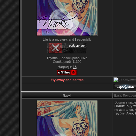
Life is a mystery, and I especially
Группа: Заблокированные
Сообщений:
11399
Награды:
18
Fly away and be free
Naoki
Дата: Понедел
Вошла в кафе 
Понятно, у т
не двигался,
трубку.
Ало, 