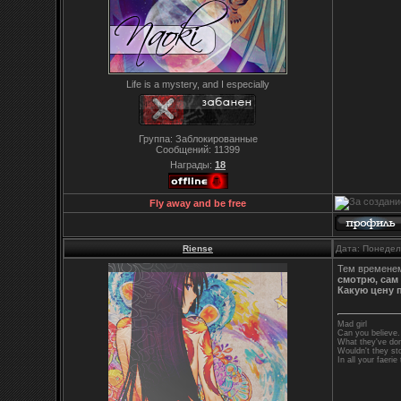
Life is a mystery, and I especially
Группа: Заблокированные
Сообщений:
11399
Награды:
18
Fly away and be free
Riense
Дата: Понедел
Тем временем
смотрю, сам 
Какую цену 
Mad girl
Can you believe.
What they've do
Wouldn't they st
In all your faerie 