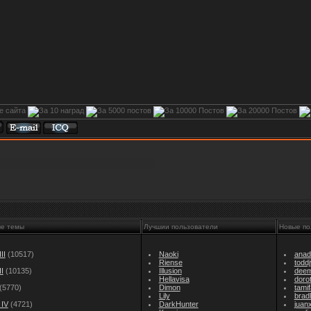
ые темы
Лучшии пользователи
Новые по
II
(10517)
Naoki
anad
Riense
todd
I
(10135)
Illusion
dee
Hellavisa
doro
(5770)
Dimon
tami
Lily
brad
IV
(4721)
DarkHunter
juan