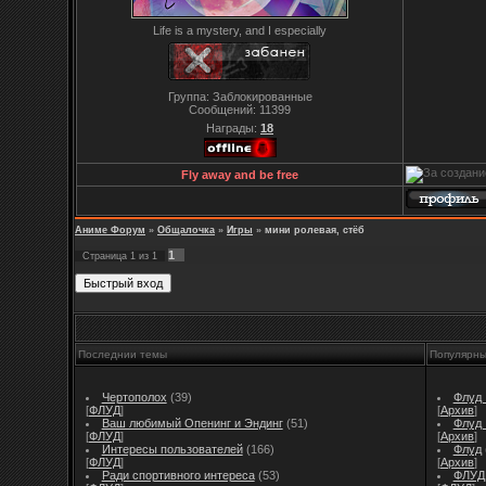
Life is a mystery, and I especially
Группа: Заблокированные
Сообщений:
11399
Награды:
18
Fly away and be free
Аниме Форум
»
Общалочка
»
Игры
»
мини ролевая, стёб
1
Страница
1
из
1
Последнии темы
Популярн
Чертополох
(39)
Флуд I
[
ФЛУД
]
[
Архив
]
Ваш любимый Опенинг и Эндинг
(51)
Флуд I
[
ФЛУД
]
[
Архив
]
Интересы пользователей
(166)
Флуд
[
ФЛУД
]
[
Архив
]
Ради спортивного интереса
(53)
ФЛУД 