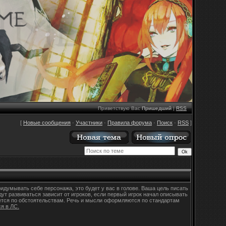
Приветствую Вас
Пришедший
|
RSS
[
Новые сообщения
·
Участники
·
Правила форума
·
Поиск
·
RSS
]
ридумывать себе персонажа, это будет у вас в голове. Ваша цель писать
ут развиваться зависит от игроков, если первый игрок начал описывать
яется по обстоятельствам. Речь и мысли оформляются по стандартам
я в ЛС.