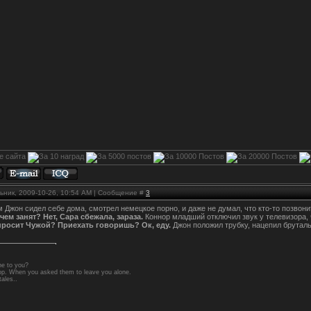
ьник, 2009-10-26, 10:54 AM | Сообщение #
3
 Джон сидел себе дома, смотрел немецкое порно, и даже не думал, что кто-то позвони
чем занят? Нет, Сара сбежала, зараза.
Коннор младший отключил звук у телевизора,
просит Чужой? Приехать говоришь? Ок, еду.
Джон положил трубку, нацепил брутал
ne to you?
op. When you asked them to leave you alone.
tales..