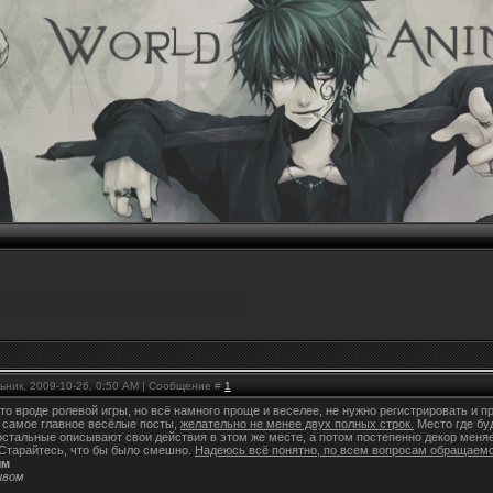
ьник, 2009-10-26, 0:50 AM | Сообщение #
1
-то вроде ролевой игры, но всё намного проще и веселее, не нужно регистрировать и п
 самое главное весёлые посты,
желательно не менее двух полных строк.
Место где буд
 остальные описывают свои действия в этом же месте, а потом постепенно декор мен
 Старайтесь, что бы было смешно.
Надеюсь всё понятно, по всем вопросам обращаемс
ым
ивом