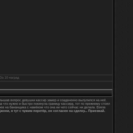
ышав вопрос девушки кассир замер и озадаченно вылупился на неё.
 что нужно и быстро покинула границу кассира, тот по прежнему стоял
в на бананщика с намёком что она ни чего сейчас ни делала. Взяла
жони, я тут с чужим перетёр, он согласен на сделку... Приезжай.