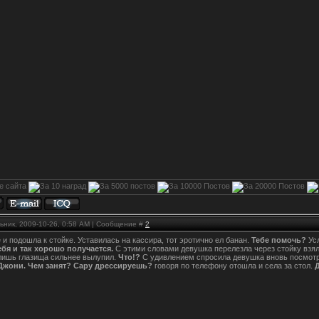
ьник, 2009-10-26, 0:58 AM | Сообщение #
2
и подошла к стойке. Уставилась на кассира, тот эротично ел банан.
Тебе помочь?
Усл
ебя и так хорошо получается.
С этими словами девушка перелезла через стойку взяла
 лишь глазища сильнее вылупил.
Что!?
С удивлением спросила девушка вновь посмотре
Джони. Чем занят? Сару дрессируешь?
говоря по телефону отошла и села за стол.
Д