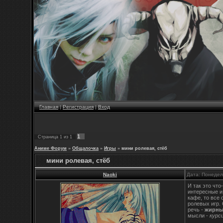
Главная
|
Регистрация
|
Вход
1
Страница
1
из
1
Аниме Форум
»
Общалочка
»
Игры
»
мини ролевая, стёб
мини ролевая, стёб
Naoki
Дата: Понедел
И так это что
интересные и
кафе, то все
ролевых игр.
речь -
жирн
мысли -
курс