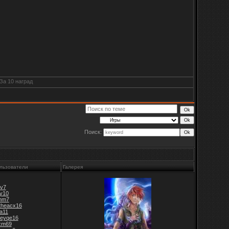
Поиск:
льзователи
Галерея
v7
jy10
mm7
theacx16
fa11
leyqe16
xm69