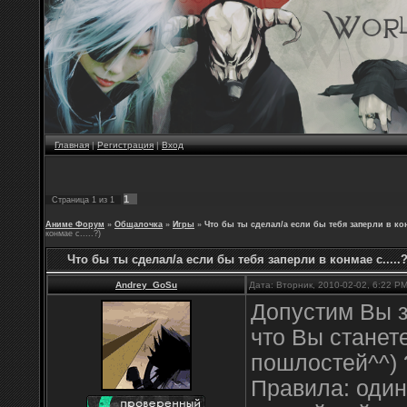
Главная
|
Регистрация
|
Вход
1
Страница
1
из
1
Аниме Форум
»
Общалочка
»
Игры
»
Что бы ты сделал/а если бы тебя заперли в конм
конмае с.....?)
Что бы ты сделал/а если бы тебя заперли в конмае с.....
Andrey_GoSu
Дата: Вторник, 2010-02-02, 6:22 P
Допустим Вы з
что Вы станет
пошлостей^^) 
Правила: один