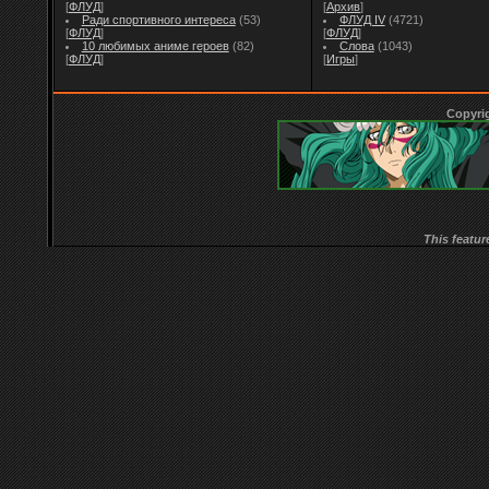
[
ФЛУД
]
[
Архив
]
Ради спортивного интереса
(53)
ФЛУД IV
(4721)
[
ФЛУД
]
[
ФЛУД
]
10 любимых аниме героев
(82)
Слова
(1043)
[
ФЛУД
]
[
Игры
]
Copyri
This featur