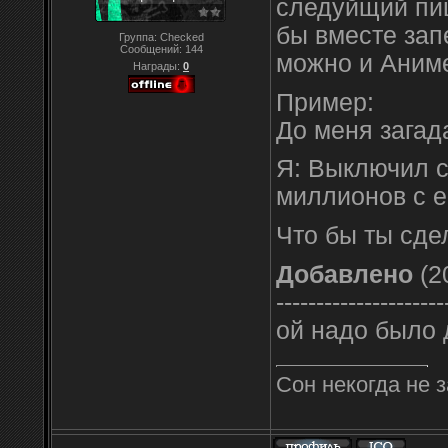
следуйщий пиш
бы вместе зап
Группа: Checked
Сообщений:
144
можно и Аниме
Награды:
0
Пример:
До меня загад
Я: Выключил с
миллионов с е
Что бы ты сде
Добавлено
(2
---------------------
ой надо было 
Сон некогда не з