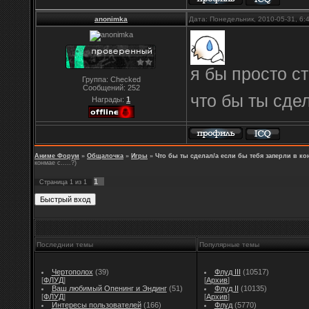
anonimka
Дата: Понедельник, 2010-05-31, 6
я бы просто ст
Группа: Checked
Сообщений:
252
что бы ты сдел
Награды:
1
Аниме Форум
»
Общалочка
»
Игры
»
Что бы ты сделал/а если бы тебя заперли в конм
конмае с.....?)
1
Страница
1
из
1
Последнии темы
Популярные темы
Чертополох
(39)
Флуд III
(10517)
[
ФЛУД
]
[
Архив
]
Ваш любимый Опенинг и Эндинг
(51)
Флуд II
(10135)
[
ФЛУД
]
[
Архив
]
Интересы пользователей
(166)
Флуд
(5770)