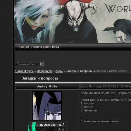
Главная
|
Регистрация
|
Вход
1
Страница
1
из
1
Аниме Форум
»
Общалочка
»
Игры
»
Загадки и вопросы
(отвичаем и дамем вопрос)
Загадки и вопросы
Andrey_GoSu
Дата: Пятница, 2010-02-05, 10:20
блин как вам обьяснить , короче
висит груша нельзя скушать?(ну
1потолок
2люстра
3лампочка
Сон некогда не заменит жизнь !