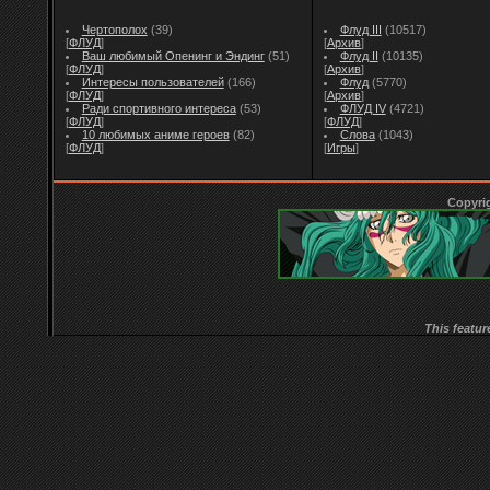
Чертополох
(39)
Флуд III
(10517)
[
ФЛУД
]
[
Архив
]
Ваш любимый Опенинг и Эндинг
(51)
Флуд II
(10135)
[
ФЛУД
]
[
Архив
]
Интересы пользователей
(166)
Флуд
(5770)
[
ФЛУД
]
[
Архив
]
Ради спортивного интереса
(53)
ФЛУД IV
(4721)
[
ФЛУД
]
[
ФЛУД
]
10 любимых аниме героев
(82)
Слова
(1043)
[
ФЛУД
]
[
Игры
]
Copyri
This featur