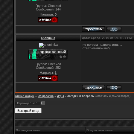
Группа: Checked
Сообщений:
144
Награды:
0
anonimka
Дата: Среда, 2010-06-09, 8:01 PM
не поняла правила игры...
ответ-лампочка?)
Группа: Checked
Сообщений:
252
Награды:
1
Аниме Форум
»
Общалочка
»
Игры
»
Загадки и вопросы
(отвичаем и дамем вопрос)
1
Страница
1
из
1
Последнии темы
Популярные темы