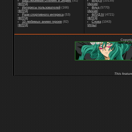
Ваш любимый Опенинг и Эндинг
(51)
Флуд II
(10135)
[
ФЛУД
]
[
Архив
]
Интересы пользователей
(166)
Флуд
(5770)
[
ФЛУД
]
[
Архив
]
Ради спортивного интереса
(53)
ФЛУД IV
(4721)
[
ФЛУД
]
[
ФЛУД
]
10 любимых аниме героев
(82)
Слова
(1043)
[
ФЛУД
]
[
Игры
]
Copyri
This featur