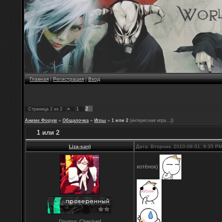
Главная
|
Регистрация
|
Вход
2
Страница
2
из
2
«
1
Аниме Форум
»
Общалочка
»
Игры
»
1 или 2
(интересная игра...))
1 или 2
Liza-san)
Дата: Вторник, 2010-08-31, 9:35 P
котёнок)
Группа: Checked