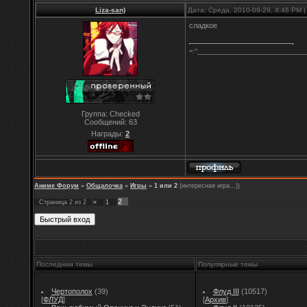
Liza-san)
Дата: Среда, 2010-09-29, 4:46 PM
сладкое
=:^________________________________
Группа: Checked
Сообщений:
63
Награды:
2
Аниме Форум
»
Общалочка
»
Игры
»
1 или 2
(интересная игра...))
2
Страница
2
из
2
«
1
Последнии темы
Популярные темы
Чертополох
(39)
Флуд III
(10517)
[
ФЛУД
]
[
Архив
]