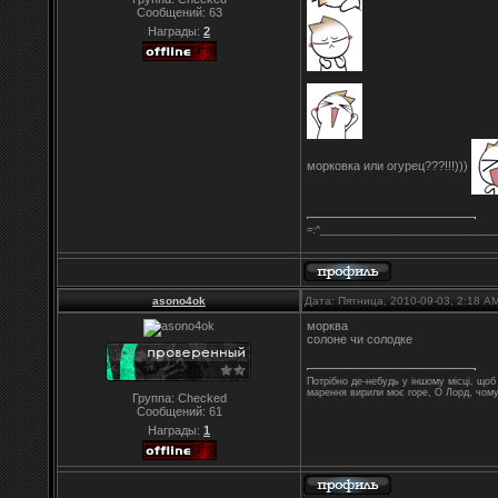
Сообщений:
63
Награды:
2
морковка или огурец???!!!)))
=:^________________________________
asono4ok
Дата: Пятница, 2010-09-03, 2:18 
морква
солоне чи солодке
Потрібно де-небудь у іншому місці, що
марення вирили моє горе, О Лорд, чом
Группа: Checked
Сообщений:
61
Награды:
1