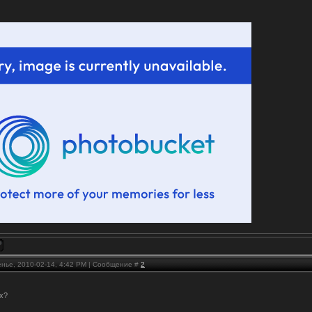
енье, 2010-02-14, 4:42 PM | Сообщение #
2
ух?