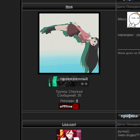
Мяф
Дата: Понедел
Мясо
карандаш - р
Меня долго не б
Группа: Checked
Сообщений:
35
Награды:
4
Liza-san)
Дата: Понедел
ручка))
пиво-водка??