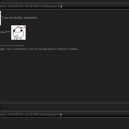
ьник, 2010-05-31, 10:58 PM | Сообщение #
8
У ми на рыбку аллергия...
учка???
удет, так чо извиняюсь что не поучавствую в опросах и темах.......
ьник, 2010-05-31, 11:13 PM | Сообщение #
9