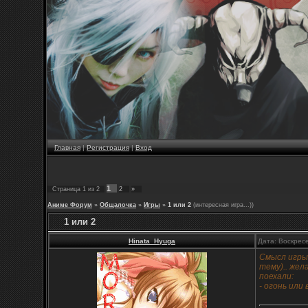
Главная
|
Регистрация
|
Вход
1
Страница
1
из
2
2
»
Аниме Форум
»
Общалочка
»
Игры
»
1 или 2
(интересная игра...))
1 или 2
Hinata_Hyuga
Дата: Воскрес
Смысл игры
тему).. жел
поехали:
- огонь или