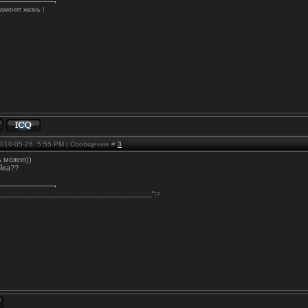
заменит жизнь !
2010-05-26, 5:55 PM | Сообщение #
3
ь можно))
йка??
_____________________________________________^:=