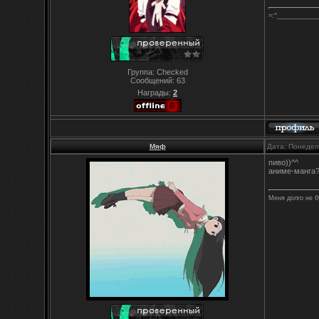
=:^___________
Группа: Checked
Сообщений:
63
Награды:
2
Мяф
Дата: Понедел
пиво))^^
аниме-манга
Меня долго не б