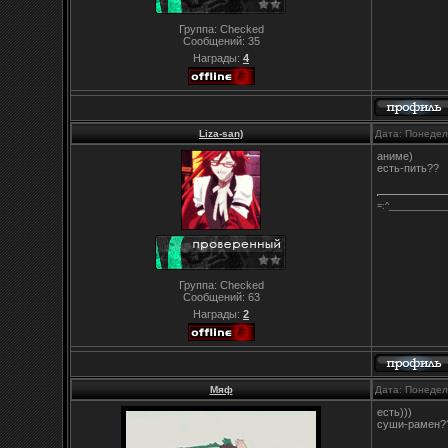
Группа: Checked
Сообщений:
35
Награды:
4
Liza-san)
Дата: Понедел
аниме)
есть-пить??
=:^___________
Группа: Checked
Сообщений:
63
Награды:
2
Мяф
Дата: Понедел
есть)))
суши-рамен?