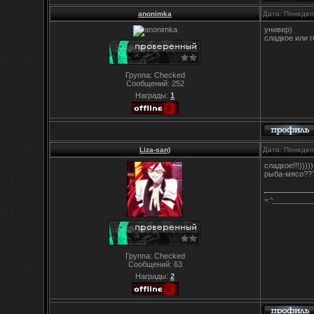
anonimka
Дата: Понедел
универ)
сладкое или г
Группа: Checked
Сообщений:
252
Награды:
1
Liza-san)
Дата: Понедел
сладкое!!!)))))
рыба-мясо??
=:^___________
Группа: Checked
Сообщений:
63
Награды:
2