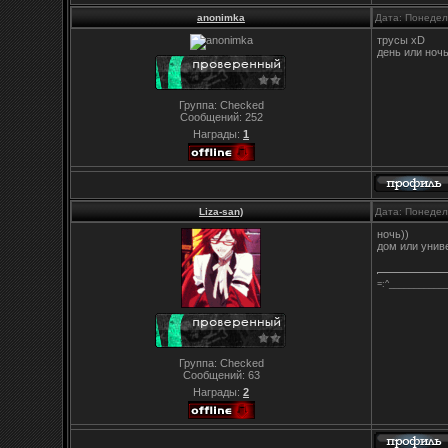
anonimka
Дата: Понедел
трусы хD
день или ноч
Группа: Checked
Сообщений:
252
Награды:
1
Liza-san)
Дата: Понедел
ночь))
дом или унив
=:^___________
Группа: Checked
Сообщений:
63
Награды:
2