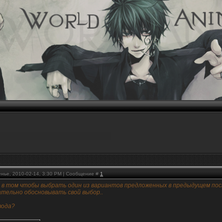
енье, 2010-02-14, 3:30 PM | Сообщение #
1
 в том чтобы выбрать один из вариантов предложенных в предыдущем пост
ательно обосновывать свой выбор..
 вода?