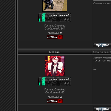
Сон некогда не 
Группа: Checked
Сообщений:
144
Награды:
0
Liza-san)
Дата: Среда, 
земля- ходит
трусы или ма
=:^___________
Группа: Checked
Сообщений:
63
Награды:
2