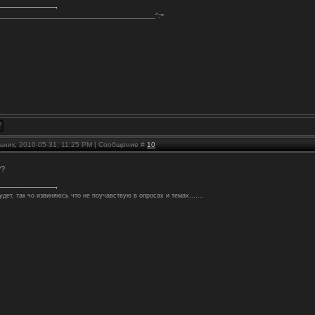
_____________________________________________^:=
ьник, 2010-05-31, 11:25 PM | Сообщение #
10
??
удет, так чо извиняюсь что не поучавствую в опросах и темах.......