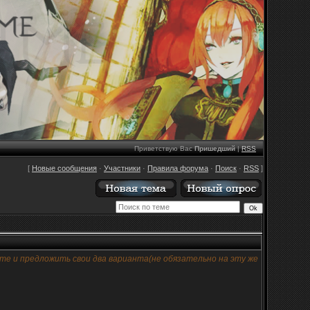
Приветствую Вас
Пришедший
|
RSS
[
Новые сообщения
·
Участники
·
Правила форума
·
Поиск
·
RSS
]
е и предложить свои два варианта(не обязательно на эту же