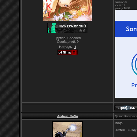
жизнь:95
сила:11
реацу:1600
Группа: Checked
Сообщений:
9
Награды:
1
Andrey_GoSu
Дата: Воскрес
вода
земля - возд