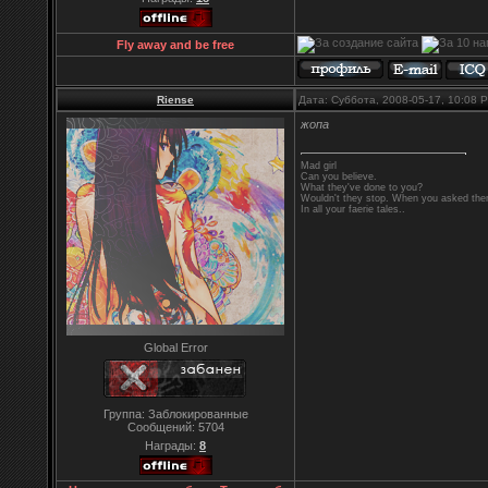
Fly away and be free
Riense
Дата: Суббота, 2008-05-17, 10:08
жопа
Mad girl
Can you believe.
What they've done to you?
Wouldn't they stop. When you asked them
In all your faerie tales..
Global Error
Группа: Заблокированные
Сообщений:
5704
Награды:
8