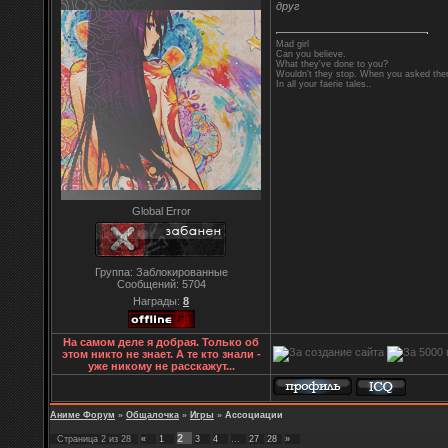
друг
Mad girl
Can you believe.
What they've done to you?
Wouldn't they stop. When you asked them
In all your faerie tales..
Global Error
Группа: Заблокированные
Сообщений:
5704
Награды:
8
На самом деле я добрая. Только об
этом никто не знает. А те кто знали -
уже никому не расскажут...
Аниме Форум
»
Общалочка
»
Игры
»
Ассоциации
2
Страница
2
из
28
«
1
3
4
…
27
28
»