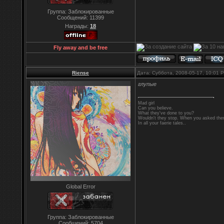
Группа: Заблокированные
Сообщений:
11399
Награды:
18
Fly away and be free
Riense
Дата: Суббота, 2008-05-17, 10:01
глупые
Mad girl
Can you believe.
What they've done to you?
Wouldn't they stop. When you asked them
In all your faerie tales..
Global Error
Группа: Заблокированные
Сообщений:
5704