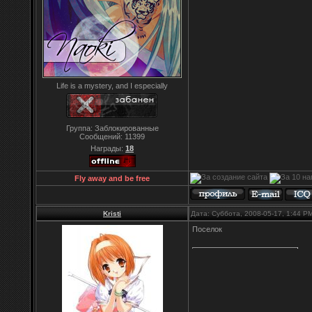
Life is a mystery, and I especially
Группа: Заблокированные
Сообщений:
11399
Награды:
18
Fly away and be free
Kristi
Дата: Суббота, 2008-05-17, 1:44 
Поселок