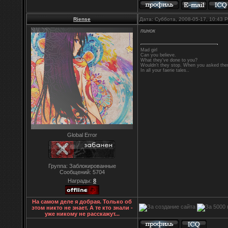
Riense
Дата: Суббота, 2008-05-17, 10:43
пинок
Mad girl
Can you believe.
What they've done to you?
Wouldn't they stop. When you asked them
In all your faerie tales..
Global Error
Группа: Заблокированные
Сообщений:
5704
Награды:
8
На самом деле я добрая. Только об
этом никто не знает. А те кто знали -
уже никому не расскажут...