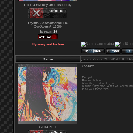
Life is a mystery, and I especially
Группа: Заблокированные
Сообщений:
11399
Награды:
18
Fly away and be free
Riense
Дата: Суббота, 2008-05-17, 9:57 
свобода
Mad girl
Can you believe.
What they've done to you?
Wouldn't they stop. When you asked them
In all your faerie tales..
Global Error