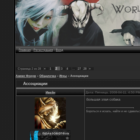
Главная
|
Регистрация
|
Вход
2
Страница
2
из
28
«
1
3
4
…
27
28
»
Аниме Форум
»
Общалочка
»
Игры
»
Ассоциации
Ассоциации
Ивейн
Дата: Пятница, 2008-04-11, 4:50 P
большая злая собака
Бороться и искать, найти и не сдавать