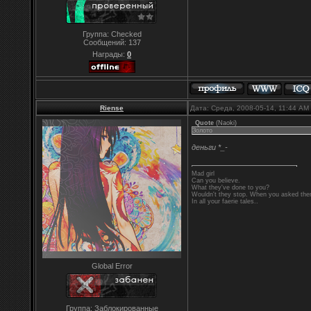
Группа: Checked
Сообщений:
137
Награды:
0
Riense
Дата: Среда, 2008-05-14, 11:44 A
Quote
(
Naoki
)
Золото
деньги *_-
Mad girl
Can you believe.
What they've done to you?
Wouldn't they stop. When you asked them
In all your faerie tales..
Global Error
Группа: Заблокированные