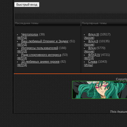
Последнии темы
Популярные темы
Чертополох
(39)
Флуд III
(10517)
[
ФЛУД
]
[
Архив
]
Ваш любимый Опенинг и Эндинг
(51)
Флуд II
(10135)
[
ФЛУД
]
[
Архив
]
Интересы пользователей
(166)
Флуд
(5770)
[
ФЛУД
]
[
Архив
]
Ради спортивного интереса
(53)
ФЛУД IV
(4721)
[
ФЛУД
]
[
ФЛУД
]
10 любимых аниме героев
(82)
Слова
(1043)
[
ФЛУД
]
[
Игры
]
Copyri
This featur