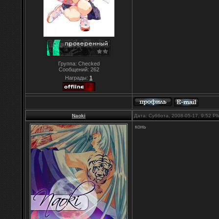
Группа: Checked
Сообщений:
262
Награды:
1
Naoki
Дата: Суббота, 2008-05-17, 9:52 
конь