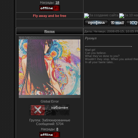
Награды:
18
Fly away and be free
Riense
Дата: Четверг, 2008-05-15, 10:05 
Рухнул
Mad girl
Can you believe.
What they've done to you?
Wouldn't they stop. When you asked them
In all your faerie tales..
Global Error
Группа: Заблокированные
Сообщений:
5704
Награды:
8