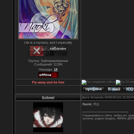
Life is a mystery, and I especially
Группа: Заблокированные
Сообщений:
11399
Награды:
18
Fly away and be free
EvAngel
Дата: Вторник, 2008-05-13, 11:09 
Naoki
, Я)))
Справедливость убита, любви нет, правд
куплены, родина продана, ЖИЗНЬ ДЕРЬ