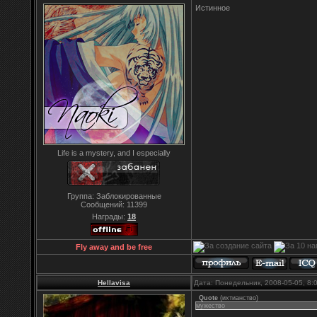
Истинное
Life is a mystery, and I especially
Группа: Заблокированные
Сообщений:
11399
Награды:
18
Fly away and be free
Hellavisa
Дата: Понедельник, 2008-05-05, 8
Quote
(
ихтианство
)
мужество