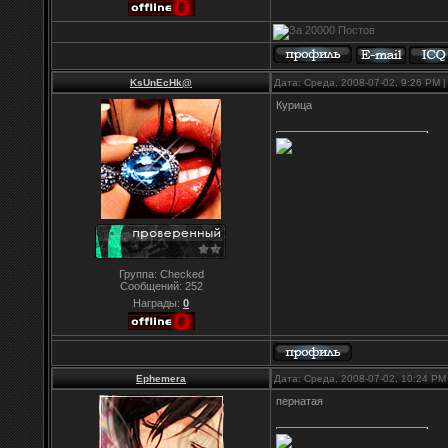
KsUnEcHk@
Дата: Среда, 2008-07-02, 9:26 PM
Курица
Группа: Checked
Сообщений:
252
Награды:
0
Ephemera
Дата: Среда, 2008-07-02, 10:24 P
пернатая