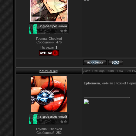
Группа: Checked
Сообщений:
476
Награды:
1
KsUnEcHk@
Дата: Пятница, 2008-07-04, 9:35 
Ephemera
, ка4к-то сложно! Перн
Группа: Checked
Сообщений:
252