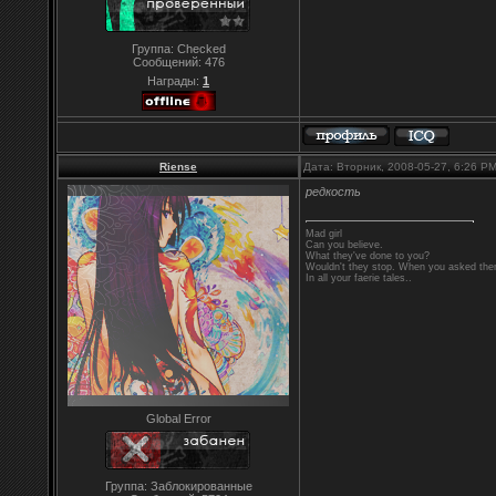
Группа: Checked
Сообщений:
476
Награды:
1
Riense
Дата: Вторник, 2008-05-27, 6:26 P
редкость
Mad girl
Can you believe.
What they've done to you?
Wouldn't they stop. When you asked them
In all your faerie tales..
Global Error
Группа: Заблокированные