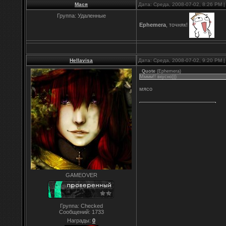
Мася
Дата: Среда, 2008-07-02, 8:26 PM
Группа: Удаленные
Ephemera
, точняк!
Hellavisa
Дата: Среда, 2008-07-02, 9:20 PM
Quote
(
Ephemera
)
Мммм!! вкусно)))
мясо
GAMEOVER
Группа: Checked
Сообщений:
1733
Награды:
0