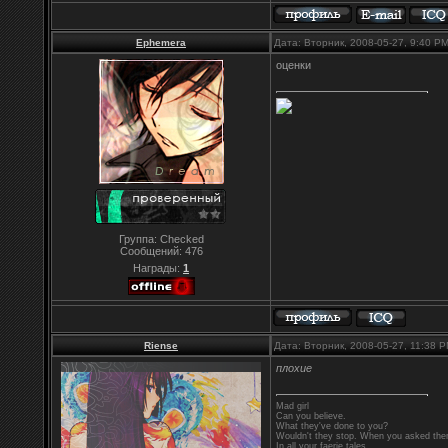
Ephemera
Дата: Вторник, 2008-05-27, 9:40 P
оценки
Группа: Checked
Сообщений:
476
Награды:
1
Riense
Дата: Вторник, 2008-05-27, 11:38 
плохие
Mad girl
Can you believe.
What they've done to you?
Wouldn't they stop. When you asked them
In all your faerie tales..