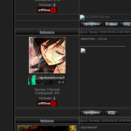
Награды:
0
Ephemera
Дата: Среда, 2008-06-04, 4:40 PM
животное....эээ.м
Группа: Checked
Сообщений:
476
Награды:
1
Hellavisa
Дата: Четверг, 2008-06-05, 8:54 P
противный