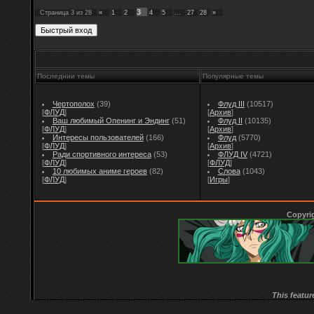
3
Страница
3
из
28
«
1
2
4
5
…
27
28
»
Последнии темы
Популярные темы
Чертополох
(39)
Флуд III
(10517)
[
ФЛУД
]
[
Архив
]
Ваш любимый Опенинг и Эндинг
(51)
Флуд II
(10135)
[
ФЛУД
]
[
Архив
]
Интересы пользователей
(166)
Флуд
(5770)
[
ФЛУД
]
[
Архив
]
Ради спортивного интереса
(53)
ФЛУД IV
(4721)
[
ФЛУД
]
[
ФЛУД
]
10 любимых аниме героев
(82)
Слова
(1043)
[
ФЛУД
]
[
Игры
]
Copyri
This featur