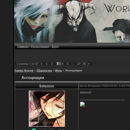
Главная
|
Регистрация
|
Вход
3
Страница
3
из
28
«
1
2
4
5
…
27
28
»
Аниме Форум
»
Общалочка
»
Игры
»
Ассоциации
Ассоциации
Ephemera
Дата: Вторник, 2008-05-27, 5:40 P
верный