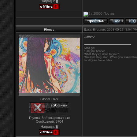
Награды:
0
Riense
Дата: Вторник, 2008-05-27, 8:04 P
тепло
Mad girl
Can you believe.
What they've done to you?
Wouldn't they stop. When you asked them
In all your faerie tales..
Global Error
Группа: Заблокированные
Сообщений:
5704
Награды:
8