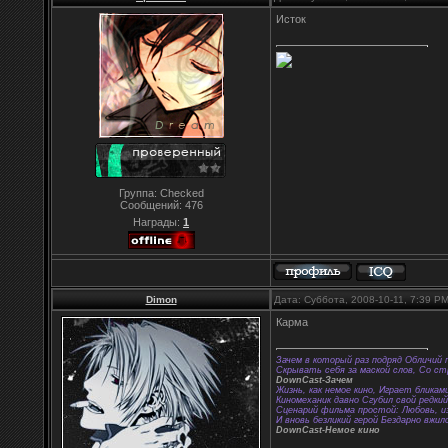
Исток
Группа: Checked
Сообщений:
476
Награды:
1
Dimon
Дата: Суббота, 2008-10-11, 7:39 P
Карма
Зачем в который раз подряд Обличий 
Скрывать себя за маской слов, Со с
DownCast-Зачем
Жизнь, как немое кино, Играет бликам
Киномеханик давно Сгубил свой редки
Сценарий фильма простой: Любовь, из
И вновь безликий герой Бездарно вжил
DownCast-Немое кино