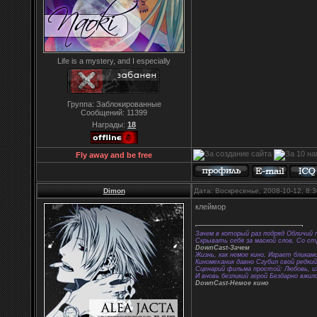
Life is a mystery, and I especially
Группа: Заблокированные
Сообщений:
11399
Награды:
18
Fly away and be free
Dimon
Дата: Воскресенье, 2008-10-12, 8
клеймор
Зачем в который раз подряд Обличий 
Скрывать себя за маской слов, Со с
DownCast-Зачем
Жизнь, как немое кино, Играет бликам
Киномеханик давно Сгубил свой редки
Сценарий фильма простой: Любовь, из
И вновь безликий герой Бездарно вжил
DownCast-Немое кино