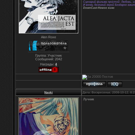
Сценарий фильма простой: Любовь, из
И вновь безликий герой Бездарно вжил
DownCast-Немое кино
Alen Roxe
Группа: Участник
Сообщений:
2042
Награды:
4
Naoki
Дата: Воскресенье, 2008-10-12, 8
Лучник