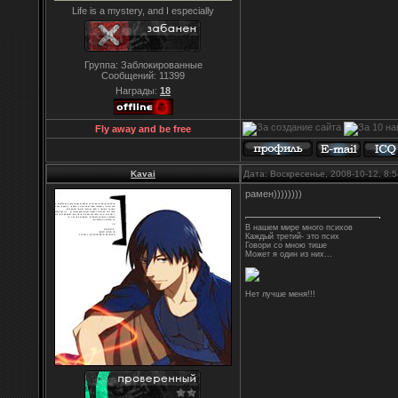
Life is a mystery, and I especially
Группа: Заблокированные
Сообщений:
11399
Награды:
18
Fly away and be free
Kavai
Дата: Воскресенье, 2008-10-12, 8
рамен))))))))
В нашем мире много психов
Каждый третий- это псих
Говори со мною тише
Может я один из них...
Нет лучше меня!!!