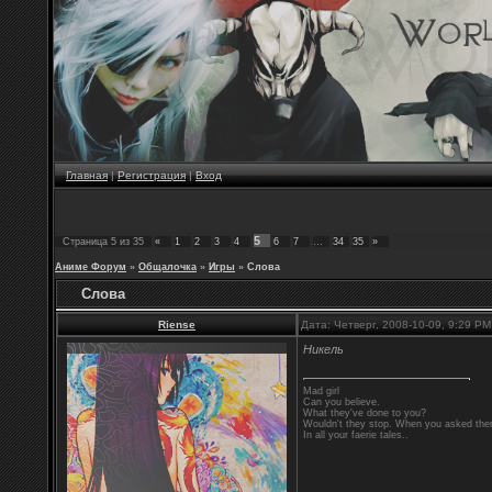
Главная
|
Регистрация
|
Вход
5
Страница
5
из
35
«
1
2
3
4
6
7
…
34
35
»
Аниме Форум
»
Общалочка
»
Игры
»
Слова
Слова
Riense
Дата: Четверг, 2008-10-09, 9:29 P
Никель
Mad girl
Can you believe.
What they've done to you?
Wouldn't they stop. When you asked them
In all your faerie tales..