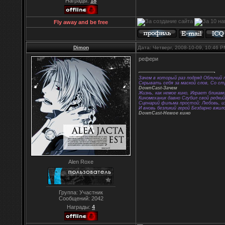
Награды:
18
Fly away and be free
Dimon
Дата: Четверг, 2008-10-09, 10:46 
рефери
Зачем в который раз подряд Обличий 
Скрывать себя за маской слов, Со с
DownCast-Зачем
Жизнь, как немое кино, Играет бликам
Киномеханик давно Сгубил свой редки
Сценарий фильма простой: Любовь, из
И вновь безликий герой Бездарно вжил
DownCast-Немое кино
Alen Roxe
Группа: Участник
Сообщений:
2042
Награды:
4