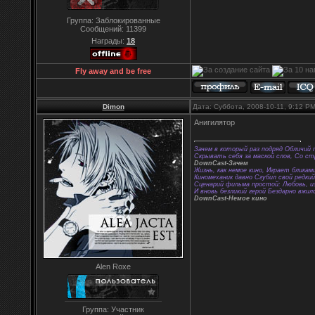
Группа: Заблокированные
Сообщений:
11399
Награды:
18
Fly away and be free
Dimon
Дата: Суббота, 2008-10-11, 9:12 P
Анигилятор
Зачем в который раз подряд Обличий 
Скрывать себя за маской слов, Со с
DownCast-Зачем
Жизнь, как немое кино, Играет бликам
Киномеханик давно Сгубил свой редки
Сценарий фильма простой: Любовь, из
И вновь безликий герой Бездарно вжил
DownCast-Немое кино
Alen Roxe
Группа: Участник