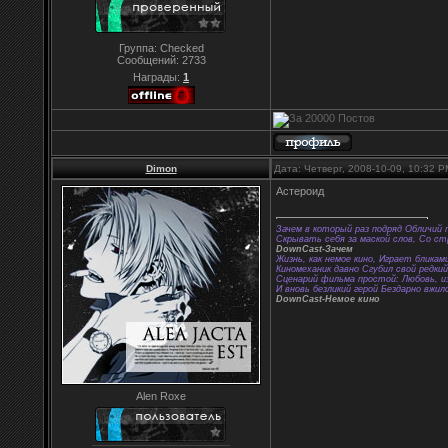
Группа: Checked
Сообщений:
2733
Награды:
1
Dimon
Дата: Четверг, 2008-10-09, 10:32 
Астероид
Зачем в который раз подряд Обличий 
Скрывать себя за маской слов, Со с
DownCast-Зачем
Жизнь, как немое кино, Играет бликам
Киномеханик давно Сгубил свой редки
Сценарий фильма простой: Любовь, из
И вновь безликий герой Бездарно вжил
DownCast-Немое кино
Alen Roxe