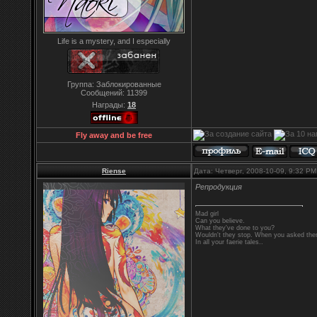
Life is a mystery, and I especially
Группа: Заблокированные
Сообщений:
11399
Награды:
18
Fly away and be free
Riense
Дата: Четверг, 2008-10-09, 9:32 P
Репродукция
Mad girl
Can you believe.
What they've done to you?
Wouldn't they stop. When you asked them
In all your faerie tales..