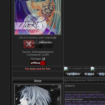
Life is a mystery, and I especially
Группа: Заблокированные
Сообщений:
11399
Награды:
18
Fly away and be free
Dimon
Дата: Воскресенье, 2008-10-12, 8
ОРАКУЛ
Зачем в который раз подряд Обличий 
Скрывать себя за маской слов, Со с
DownCast-Зачем
Жизнь, как немое кино, Играет бликам
Киномеханик давно Сгубил свой редки