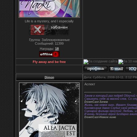
Life is a mystery, and I especially
Группа: Заблокированные
Сообщений:
11399
Награды:
18
Fly away and be free
Dimon
Дата: Суббота, 2008-10-11, 2:12 P
Аспект
Зачем в который раз подряд Обличий 
Скрывать себя за маской слов, Со с
DownCast-Зачем
Жизнь, как немое кино, Играет бликам
Киномеханик давно Сгубил свой редки
Сценарий фильма простой: Любовь, из
И вновь безликий герой Бездарно вжил
DownCast-Немое кино