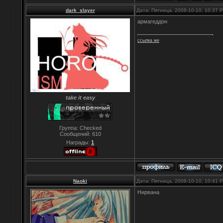
dark_slayer
Дата: Пятница, 2008-10-10, 10:37
армагеддон
ссылка же
take it easy
Группа: Checked
Сообщений:
610
Награды:
1
Naoki
Дата: Пятница, 2008-10-10, 10:41
Нирвана