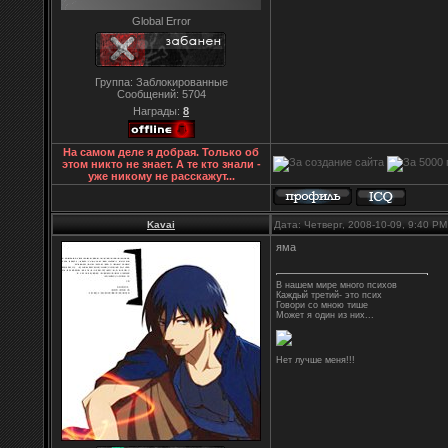
Global Error
Группа: Заблокированные
Сообщений:
5704
Награды:
8
На самом деле я добрая. Только об
этом никто не знает. А те кто знали -
уже никому не расскажут...
Kavai
Дата: Четверг, 2008-10-09, 9:40 P
яма
В нашем мире много психов
Каждый третий- это псих
Говори со мною тише
Может я один из них...
Нет лучше меня!!!