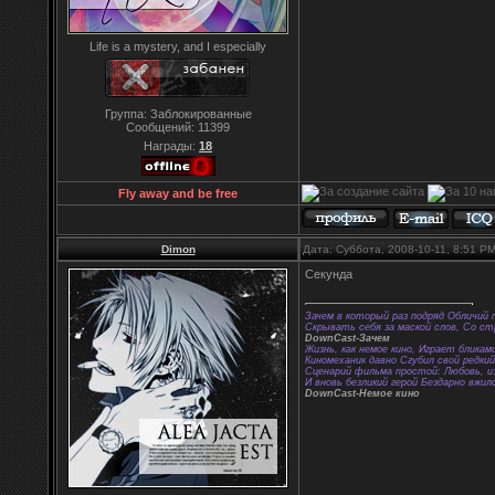
Life is a mystery, and I especially
Группа: Заблокированные
Сообщений:
11399
Награды:
18
Fly away and be free
Dimon
Дата: Суббота, 2008-10-11, 8:51 P
Секунда
Зачем в который раз подряд Обличий 
Скрывать себя за маской слов, Со с
DownCast-Зачем
Жизнь, как немое кино, Играет бликам
Киномеханик давно Сгубил свой редки
Сценарий фильма простой: Любовь, из
И вновь безликий герой Бездарно вжил
DownCast-Немое кино