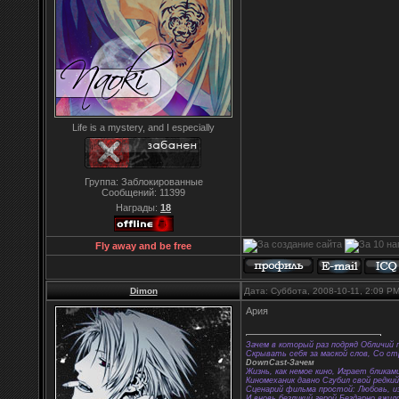
Life is a mystery, and I especially
Группа: Заблокированные
Сообщений:
11399
Награды:
18
Fly away and be free
Dimon
Дата: Суббота, 2008-10-11, 2:09 P
Ария
Зачем в который раз подряд Обличий 
Скрывать себя за маской слов, Со с
DownCast-Зачем
Жизнь, как немое кино, Играет бликам
Киномеханик давно Сгубил свой редки
Сценарий фильма простой: Любовь, из
И вновь безликий герой Бездарно вжил