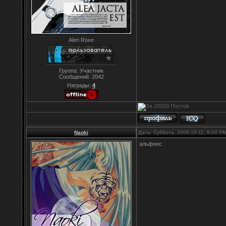
Alen Roxe
Группа: Участник
Сообщений:
2042
Награды:
4
Naoki
Дата: Суббота, 2008-10-11, 8:04 P
альфонс