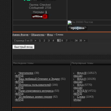
Группа: Checked
Сообщений:
2733
Награды:
1
Аниме Форум
»
Общалочка
»
Игры
»
Слова
5
Страница
5
из
35
«
1
2
3
4
6
7
…
34
35
»
Последнии темы
Популярные темы
Чертополох
(39)
Флуд III
(10517)
[
ФЛУД
]
[
Архив
]
Ваш любимый Опенинг и Эндинг
(51)
Флуд II
(10135)
[
ФЛУД
]
[
Архив
]
Интересы пользователей
(166)
Флуд
(5770)
[
ФЛУД
]
[
Архив
]
Ради спортивного интереса
(53)
ФЛУД IV
(4721)
[
ФЛУД
]
[
ФЛУД
]
10 любимых аниме героев
(82)
Слова
(1043)
[
ФЛУД
]
[
Игры
]