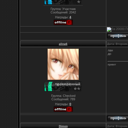
Группа: Участник
Сообщений:
2042
Награды:
4
alina6
Дата: Вторник
лан
до
привет
Группа: Checked
Сообщений:
789
Награды:
0
Dimon
Дата: Вторник