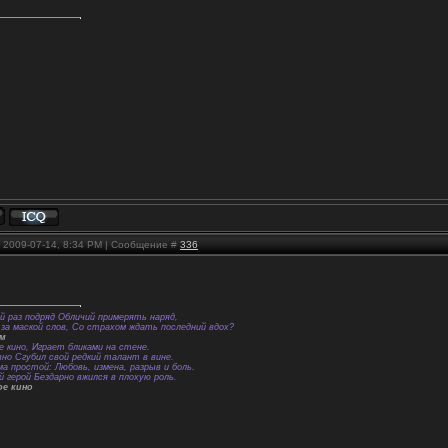
, 2009-07-14, 8:34 PM | Сообщение #
336
й раз подряд Обличий примерять наряд,
за маской слов, Со страхом ждать последний вдох?
ем
е кино, Играет бликами на стене.
вно Сгубил свой редкий талант в вине.
а простой: Любовь, измена, разрыв и боль.
й герой Бездарно вжился в плохую роль.
ое кино