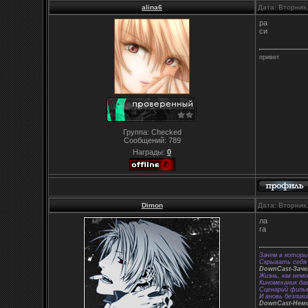
alina6
Дата: Вторник
ра
си
привет
Группа: Checked
Сообщений:
789
Награды:
0
Dimon
Дата: Вторник
ла
га
Зачем в которы
Скрывать себя 
DownCast-Зач
Жизнь, как немо
Киномеханик да
Сценарий фильм
И вновь безлики
DownCast-Нем