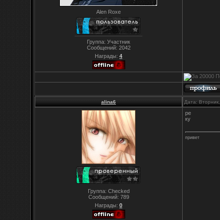
Alen Roxe
Группа: Участник
Сообщений:
2042
Награды:
4
alina6
Дата: Вторник
ре
ку
привет
Группа: Checked
Сообщений:
789
Награды:
0