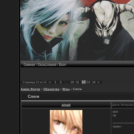
Главная
|
Регистрация
|
Вход
12
Страница
12
из
14
«
1
2
…
10
11
13
14
»
Аниме Форум
»
Общалочка
»
Игры
»
Слоги
Слоги
alina6
Дата: Вторник
кел
пу
привет