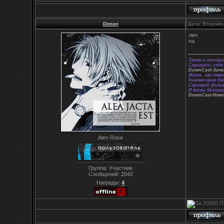
Dimon
Дата: Вторник
лич
па
Зачем в которы
Скрывать себя 
DownCast-Зач
Жизнь, как немо
Киномеханик да
Сценарий фильм
И вновь безлики
DownCast-Нем
Alen Roxe
Группа: Участник
Сообщений:
2042
Награды:
4