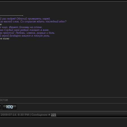
й раз подряд Обличий примерять наряд,
за маской слов, Со страхом ждать последний вдох?
ем
е кино, Играет бликами на стене.
вно Сгубил свой редкий талант в вине.
а простой: Любовь, измена, разрыв и боль.
й герой Бездарно вжился в плохую роль.
ое кино
, 2009-07-14, 8:30 PM | Сообщение #
335