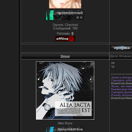
Группа: Checked
Сообщений:
789
Награды:
0
Dimon
Дата: Вторник
ля
чу
Зачем в которы
Скрывать себя 
DownCast-Зач
Жизнь, как немо
Киномеханик да
Сценарий фильм
И вновь безлики
DownCast-Нем
Alen Roxe