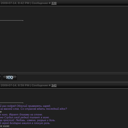
, 2009-07-14, 8:42 PM | Сообщение #
339
, 2009-07-14, 8:59 PM | Сообщение #
340
й раз подряд Обличий примерять наряд,
за маской слов, Со страхом ждать последний вдох?
ем
е кино, Играет бликами на стене.
вно Сгубил свой редкий талант в вине.
а простой: Любовь, измена, разрыв и боль.
й герой Бездарно вжился в плохую роль.
ое кино