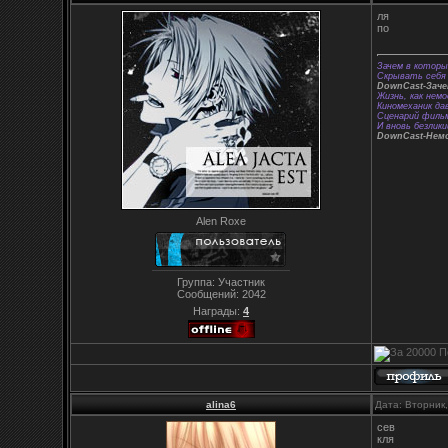
ля
по
Зачем в которы
Скрывать себя 
DownCast-Зач
Жизнь, как немо
Киномеханик да
Сценарий фильм
И вновь безлики
DownCast-Нем
Alen Roxe
Группа: Участник
Сообщений:
2042
Награды:
4
alina6
Дата: Вторник
сев
кля