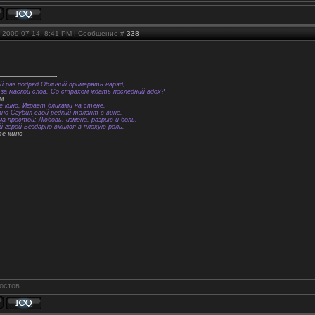
, 2009-07-14, 8:41 PM | Сообщение #
338
й раз подряд Обличий примерять наряд,
за маской слов, Со страхом ждать последний вдох?
ем
е кино, Играет бликами на стене.
вно Сгубил свой редкий талант в вине.
а простой: Любовь, измена, разрыв и боль.
й герой Бездарно вжился в плохую роль.
ое кино