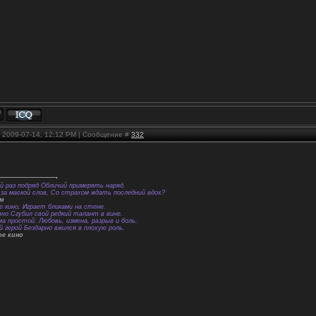
, 2009-07-14, 12:12 PM | Сообщение #
332
й раз подряд Обличий примерять наряд,
за маской слов, Со страхом ждать последний вдох?
ем
е кино, Играет бликами на стене.
вно Сгубил свой редкий талант в вине.
а простой: Любовь, измена, разрыв и боль.
й герой Бездарно вжился в плохую роль.
ое кино