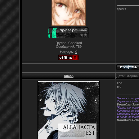
привет
Группа: Checked
Сообщений:
789
Награды:
0
Dimon
Дата: Вторник
кса
мо
Зачем в которы
Скрывать себя 
DownCast-Зач
Жизнь, как немо
Киномеханик да
Сценарий фильм
И вновь безлики
DownCast-Нем