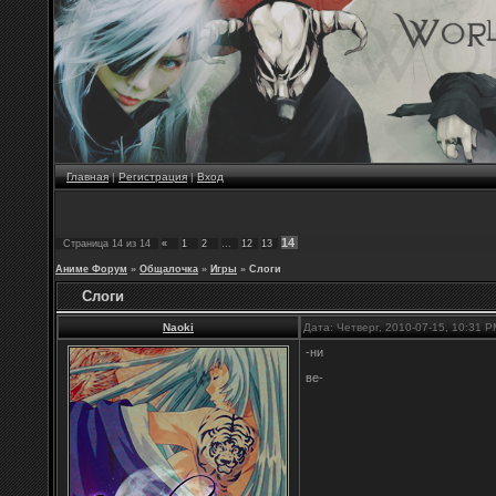
Главная
|
Регистрация
|
Вход
14
Страница
14
из
14
«
1
2
…
12
13
Аниме Форум
»
Общалочка
»
Игры
»
Слоги
Слоги
Naoki
Дата: Четверг, 2010-07-15, 10:31 
-ни
ве-