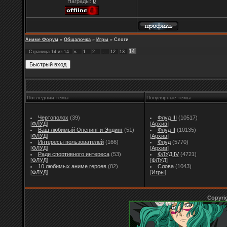
Награды:
0
Аниме Форум
»
Общалочка
»
Игры
»
Слоги
14
Страница
14
из
14
«
1
2
…
12
13
Последнии темы
Популярные темы
Чертополох
(39)
Флуд III
(10517)
[
ФЛУД
]
[
Архив
]
Ваш любимый Опенинг и Эндинг
(51)
Флуд II
(10135)
[
ФЛУД
]
[
Архив
]
Интересы пользователей
(166)
Флуд
(5770)
[
ФЛУД
]
[
Архив
]
Ради спортивного интереса
(53)
ФЛУД IV
(4721)
[
ФЛУД
]
[
ФЛУД
]
10 любимых аниме героев
(82)
Слова
(1043)
[
ФЛУД
]
[
Игры
]
Copyri