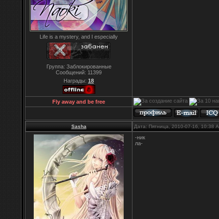
Life is a mystery, and I especially
Группа: Заблокированные
Сообщений:
11399
Награды:
18
Fly away and be free
Sasha
Дата: Пятница, 2010-07-16, 10:38
-ник
ла-