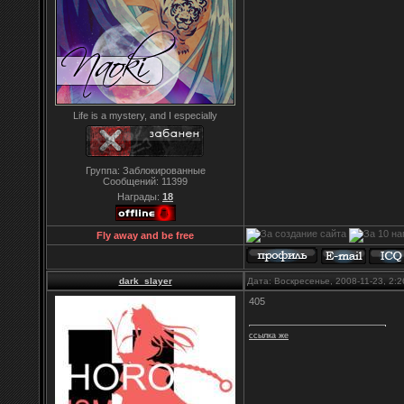
Life is a mystery, and I especially
Группа: Заблокированные
Сообщений:
11399
Награды:
18
Fly away and be free
dark_slayer
Дата: Воскресенье, 2008-11-23, 2:
405
ссылка же