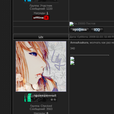
Группа: Участник
Сообщений:
1220
Награды:
1
Lily
Дата: Суббота, 2008-11-22, 11:49 
AnnaAsakura
, молчать как раз н
340
Группа: Checked
Сообщений:
3563
Награды:
0