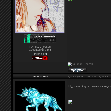
Группа: Checked
Сообщений:
3563
Награды:
0
AnnaAsakura
Дата: Суббота, 2008-11-22, 11:43 
Lily, мы ещё до этого числа не д