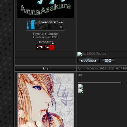
Группа: Участник
Сообщений:
1220
Награды:
1
Lily
Дата: Суббота, 2008-11-22, 8:07 P
305