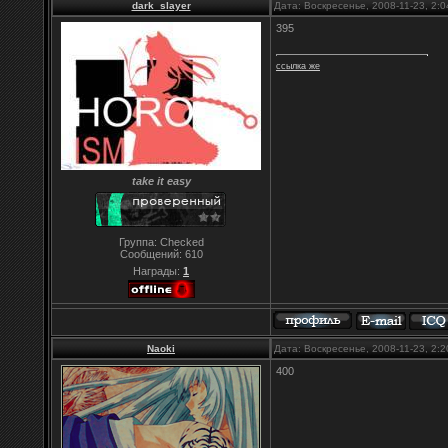
dark_slayer
Дата: Воскресенье, 2008-11-23, 2:
395
ссылка же
take it easy
Группа: Checked
Сообщений:
610
Награды:
1
Naoki
Дата: Воскресенье, 2008-11-23, 2:
400