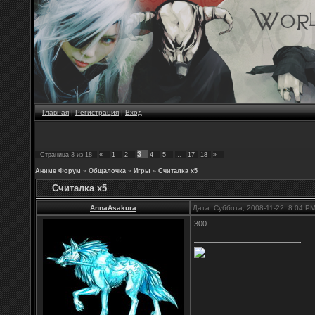
Главная
|
Регистрация
|
Вход
3
Страница
3
из
18
«
1
2
4
5
…
17
18
»
Аниме Форум
»
Общалочка
»
Игры
»
Считалка х5
Считалка х5
AnnaAsakura
Дата: Суббота, 2008-11-22, 8:04 P
300