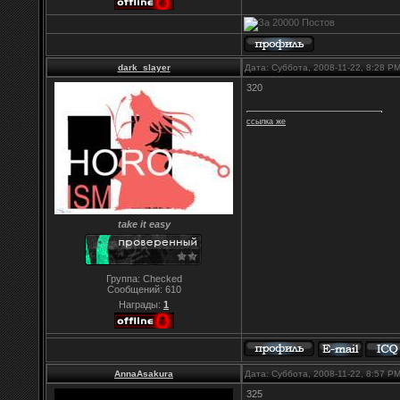
dark_slayer
Дата: Суббота, 2008-11-22, 8:28 P
320
ссылка же
take it easy
Группа: Checked
Сообщений:
610
Награды:
1
AnnaAsakura
Дата: Суббота, 2008-11-22, 8:57 P
325