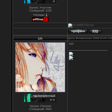
Группа: Участник
Сообщений:
1220
Награды:
1
Lily
Дата: Воскресенье, 2008-11-23, 4:
415
Группа: Checked
Сообщений:
3563