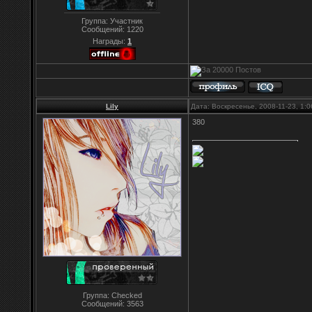
Группа: Участник
Сообщений:
1220
Награды:
1
Lily
Дата: Воскресенье, 2008-11-23, 1:
380
Группа: Checked
Сообщений:
3563