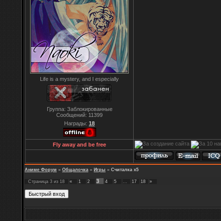
Life is a mystery, and I especially
Группа: Заблокированные
Сообщений:
11399
Награды:
18
Fly away and be free
Аниме Форум
»
Общалочка
»
Игры
»
Считалка х5
3
Страница
3
из
18
«
1
2
4
5
…
17
18
»