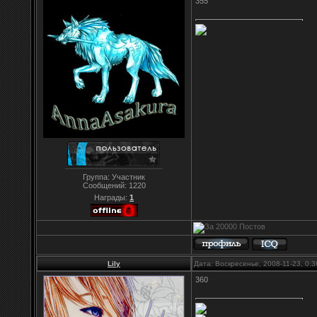
355
Группа: Участник
Сообщений:
1220
Награды:
1
Lily
Дата: Воскресенье, 2008-11-23, 0:
360