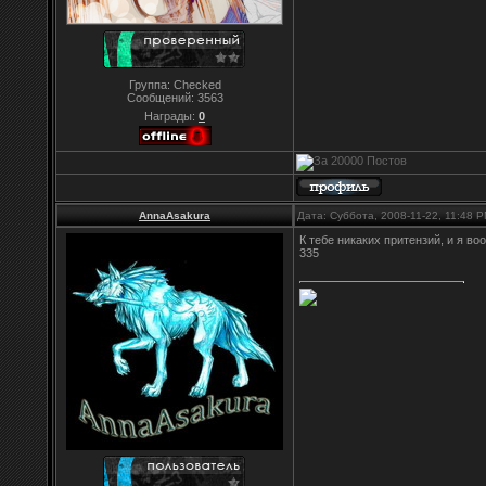
Группа: Checked
Сообщений:
3563
Награды:
0
AnnaAsakura
Дата: Суббота, 2008-11-22, 11:48 
К тебе никаких притензий, и я во
335