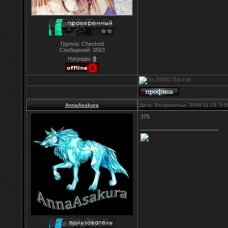
Группа: Checked
Сообщений:
3563
Награды:
0
AnnaAsakura
Дата: Воскресенье, 2008-11-23, 0:
375