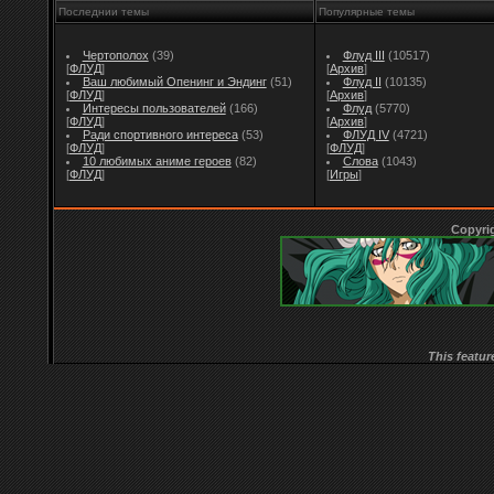
Последнии темы
Популярные темы
Чертополох
(39)
Флуд III
(10517)
[
ФЛУД
]
[
Архив
]
Ваш любимый Опенинг и Эндинг
(51)
Флуд II
(10135)
[
ФЛУД
]
[
Архив
]
Интересы пользователей
(166)
Флуд
(5770)
[
ФЛУД
]
[
Архив
]
Ради спортивного интереса
(53)
ФЛУД IV
(4721)
[
ФЛУД
]
[
ФЛУД
]
10 любимых аниме героев
(82)
Слова
(1043)
[
ФЛУД
]
[
Игры
]
Copyri
This featur