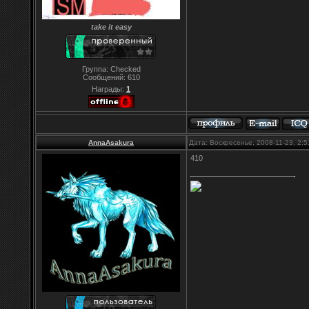
take it easy
Группа: Checked
Сообщений:
610
Награды:
1
AnnaAsakura
Дата: Воскресенье, 2008-11-23, 2:
410