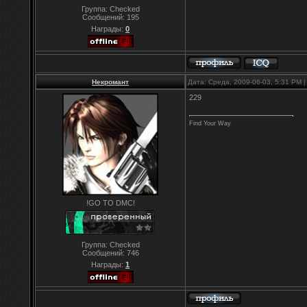
Группа: Checked
Сообщений:
195
Награды:
0
Некромант
Дата: Среда, 2009-06-03, 5:31 PM
229
Find Your Way
!GO TO DMC!
Группа: Checked
Сообщений:
746
Награды:
1