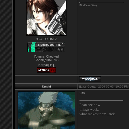
Find Your Way
!GO TO DMC!
Группа: Checked
Сообщений:
746
Награды:
1
Tanaki
Дата: Среда, 2009-06-03, 10:29 P
238
I can see how
things work.
what makes them...tick