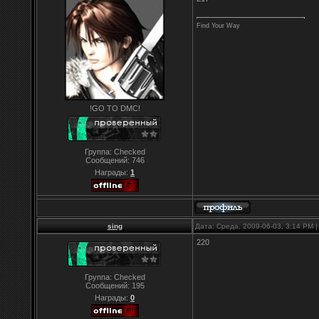
Find Your Way
!GO TO DMC!
Группа: Checked
Сообщений:
746
Награды:
1
sing
Дата: Среда, 2009-06-03, 3:14 PM
220
Группа: Checked
Сообщений:
195
Награды:
0