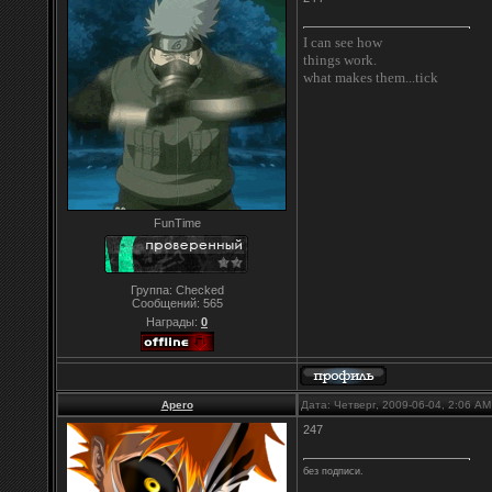
I can see how
things work.
what makes them...tick
FunTime
Группа: Checked
Сообщений:
565
Награды:
0
Apero
Дата: Четверг, 2009-06-04, 2:06 A
247
без подписи.