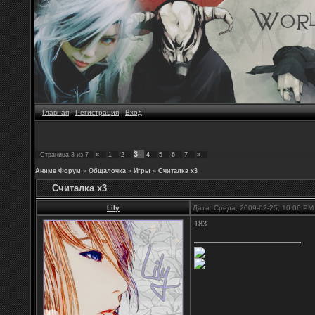
Главная
|
Регистрация
|
Вход
3
Страница
3
из
7
«
1
2
4
5
6
7
»
Аниме Форум
»
Общалочка
»
Игры
»
Считалка х3
Считалка х3
Lily
Дата: Среда, 2009-02-25, 10:06 P
183