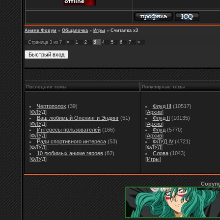
Аниме Форум
»
Общалочка
»
Игры
»
Считалка х3
3
Страница
3
из
7
«
1
2
4
5
6
7
»
Последнии темы
Популярные темы
Чертополох
(39)
Флуд III
(10517)
[
ФЛУД
]
[
Архив
]
Ваш любимый Опенинг и Эндинг
(51)
Флуд II
(10135)
[
ФЛУД
]
[
Архив
]
Интересы пользователей
(166)
Флуд
(5770)
[
ФЛУД
]
[
Архив
]
Ради спортивного интереса
(53)
ФЛУД IV
(4721)
[
ФЛУД
]
[
ФЛУД
]
10 любимых аниме героев
(82)
Слова
(1043)
[
ФЛУД
]
[
Игры
]
Copyri