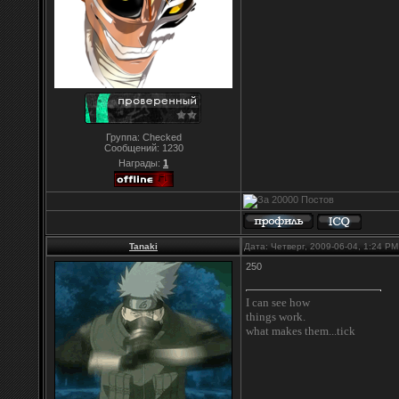
Группа: Checked
Сообщений:
1230
Награды:
1
Tanaki
Дата: Четверг, 2009-06-04, 1:24 P
250
I can see how
things work.
what makes them...tick