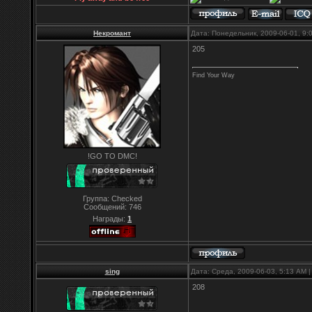
Некромант
Дата: Понедельник, 2009-06-01, 9
205
Find Your Way
!GO TO DMC!
Группа: Checked
Сообщений:
746
Награды:
1
sing
Дата: Среда, 2009-06-03, 5:13 AM
208