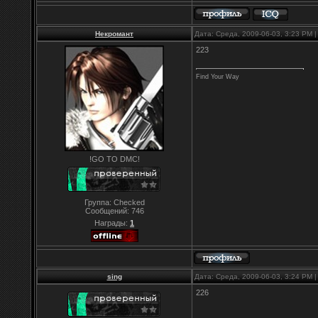
Некромант
Дата: Среда, 2009-06-03, 3:23 PM
223
Find Your Way
!GO TO DMC!
Группа: Checked
Сообщений:
746
Награды:
1
sing
Дата: Среда, 2009-06-03, 3:24 PM
226