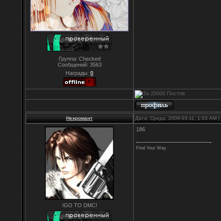
Группа: Checked
Сообщений:
3563
Награды:
0
Некромант
Дата: Среда, 2009-03-11, 1:03 AM
186
Find Your Way
!GO TO DMC!