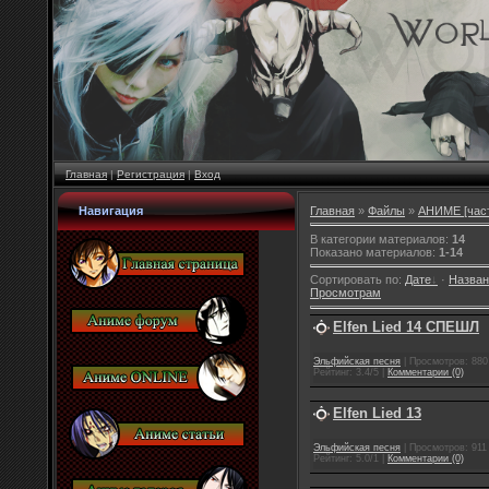
Главная
|
Регистрация
|
Вход
Навигация
Главная
»
Файлы
»
АНИМЕ [част
В категории материалов
:
14
Показано материалов
:
1-14
Сортировать по
:
Дате
·
Назва
Просмотрам
Elfen Lied 14 СПЕШЛ
Эльфийская песня
| Просмотров: 880 
Рейтинг: 3.4/5 |
Комментарии (0)
Elfen Lied 13
Эльфийская песня
| Просмотров: 911 
Рейтинг: 5.0/1 |
Комментарии (0)