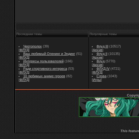
Последнии темы
Популярные темы
Чертополох
(39)
Флуд III
(10517)
[
ФЛУД
]
[
Архив
]
Ваш любимый Опенинг и Эндинг
(51)
Флуд II
(10135)
[
ФЛУД
]
[
Архив
]
Интересы пользователей
(166)
Флуд
(5770)
[
ФЛУД
]
[
Архив
]
Ради спортивного интереса
(53)
ФЛУД IV
(4721)
[
ФЛУД
]
[
ФЛУД
]
10 любимых аниме героев
(82)
Слова
(1043)
[
ФЛУД
]
[
Игры
]
Copyri
This featur