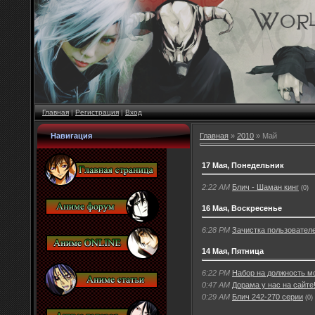
Главная
|
Регистрация
|
Вход
Навигация
Главная
»
2010
»
Май
17 Мая, Понедельник
2:22 AM
Блич - Шаман кинг
(0)
16 Мая, Воскресенье
6:28 PM
Зачистка пользовател
14 Мая, Пятница
6:22 PM
Набор на должность м
0:47 AM
Дорама у нас на сайте
0:29 AM
Блич 242-270 серии
(0)