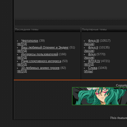
Последнии темы
Популярные темы
Чертополох
(39)
Флуд III
(10517)
[
ФЛУД
]
[
Архив
]
Ваш любимый Опенинг и Эндинг
(51)
Флуд II
(10135)
[
ФЛУД
]
[
Архив
]
Интересы пользователей
(166)
Флуд
(5770)
[
ФЛУД
]
[
Архив
]
Ради спортивного интереса
(53)
ФЛУД IV
(4721)
[
ФЛУД
]
[
ФЛУД
]
10 любимых аниме героев
(82)
Слова
(1043)
[
ФЛУД
]
[
Игры
]
Copyri
This featur