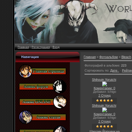
Главная
|
Регистрация
|
Вход
Навигация
Главная
»
Фотоальбом
»
Bleach
Фотографий в альбоме
:
223
Сортировать по
:
Дате
·
Рейти
Shihouin Yoruichi
Коментарии: 0
Добавил: Ichigo
2 Отряд
Shihouin Yoruichi
Коментарии: 0
Добавил: Ichigo
2 Отряд
Шихоин Йоруичи на