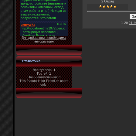
2 Отряд
1-20
21-4
Для добавления необходима
авторизация
Статистика
Вся тусовка:
1
Гостей:
1
Наши анимешники:
0
This feature is for Premium users
only!