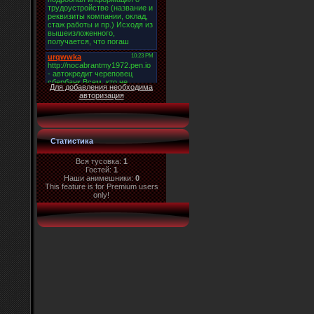
Для добавления необходима
авторизация
Статистика
Вся тусовка:
1
Гостей:
1
Наши анимешники:
0
This feature is for Premium users
only!