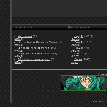
Последнии темы
Популярные темы
Чертополох
(39)
Флуд III
(10517)
[
ФЛУД
]
[
Архив
]
Ваш любимый Опенинг и Эндинг
(51)
Флуд II
(10135)
[
ФЛУД
]
[
Архив
]
Интересы пользователей
(166)
Флуд
(5770)
[
ФЛУД
]
[
Архив
]
Ради спортивного интереса
(53)
ФЛУД IV
(4721)
[
ФЛУД
]
[
ФЛУД
]
10 любимых аниме героев
(82)
Слова
(1043)
[
ФЛУД
]
[
Игры
]
Copyri
This featur