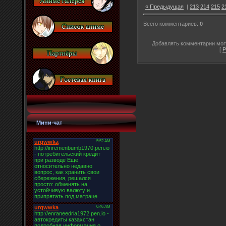
« Предыдущая
|
213
214
215
2
Всего комментариев
:
0
Добавлять комментарии могу
[
Р
Мини-чат