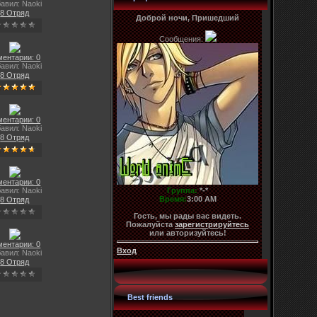
авил: Naoki
8 Отряд
Доброй ночи, Пришедший
Сообщения:
ментарии: 0
авил: Naoki
8 Отряд
ментарии: 0
авил: Naoki
8 Отряд
ментарии: 0
Группа:
*-*
авил: Naoki
Время:
3:00 AM
8 Отряд
Гость, мы рады вас видеть.
Пожалуйста
зарегистрируйтесь
или авторизуйтесь!
ментарии: 0
Вход
авил: Naoki
8 Отряд
Best friends