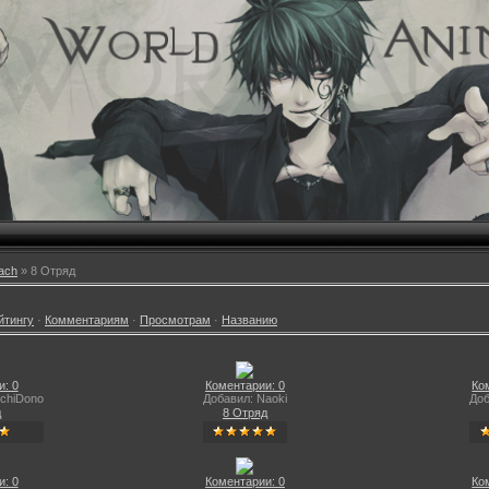
ach
» 8 Отряд
йтингу
·
Комментариям
·
Просмотрам
·
Названию
: 0
Коментарии: 0
Ко
chiDono
Добавил: Naoki
Доб
д
8 Отряд
: 0
Коментарии: 0
Ко