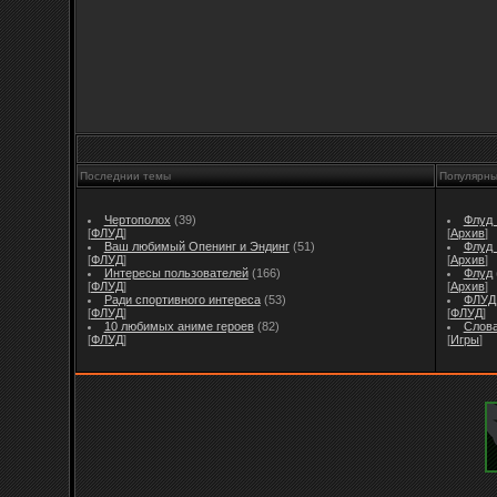
Последнии темы
Популярн
Чертополох
(39)
Флуд I
[
ФЛУД
]
[
Архив
]
Ваш любимый Опенинг и Эндинг
(51)
Флуд I
[
ФЛУД
]
[
Архив
]
Интересы пользователей
(166)
Флуд
[
ФЛУД
]
[
Архив
]
Ради спортивного интереса
(53)
ФЛУД 
[
ФЛУД
]
[
ФЛУД
]
10 любимых аниме героев
(82)
Слов
[
ФЛУД
]
[
Игры
]