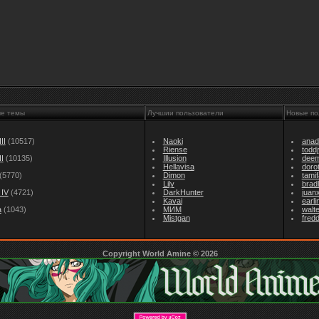
ые темы
Лучшии пользователи
Новые по
II
(10517)
Naoki
anad
Riense
todd
I
(10135)
Illusion
dee
Hellavisa
doro
(5770)
Dimon
tami
Lily
brad
IV
(4721)
DarkHunter
juan
Kavai
earl
а
(1043)
МИМ
walt
Mistgan
fredd
Copyright World Amine © 2026