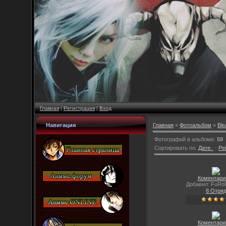
Главная
|
Регистрация
|
Вход
Навигация
Главная
»
Фотоальбом
»
Ble
Фотографий в альбоме
:
59
Сортировать по
:
Дате
·
Ре
Коментарии
Добавил: FuRoI
8 Отря
Коментарии