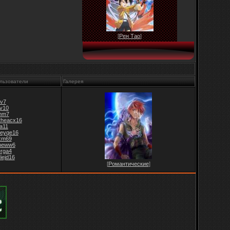
[
Рен Тао
]
льзователи
Галерея
v7
jy10
mm7
theacx16
fa11
leyqe16
xm69
ineww6
erga4
iejd16
[
Романтические
]