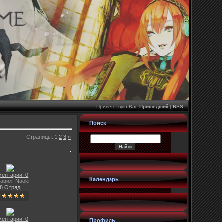
Приветствую Вас
Пришедший
|
RSS
Поиск
Страницы
:
1
2
3
»
ментарии: 0
Календарь
авил: Naoki
8 Отряд
ментарии: 0
Профиль