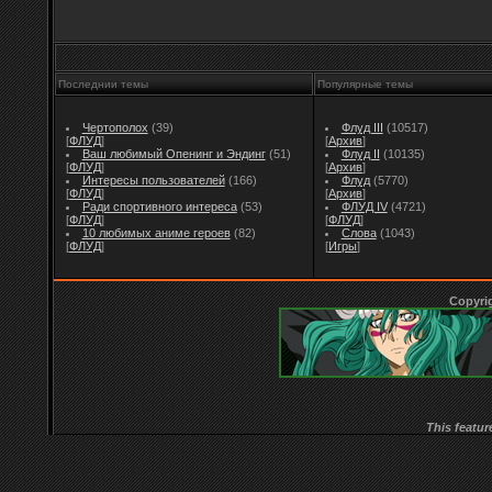
Последнии темы
Популярные темы
Чертополох
(39)
Флуд III
(10517)
[
ФЛУД
]
[
Архив
]
Ваш любимый Опенинг и Эндинг
(51)
Флуд II
(10135)
[
ФЛУД
]
[
Архив
]
Интересы пользователей
(166)
Флуд
(5770)
[
ФЛУД
]
[
Архив
]
Ради спортивного интереса
(53)
ФЛУД IV
(4721)
[
ФЛУД
]
[
ФЛУД
]
10 любимых аниме героев
(82)
Слова
(1043)
[
ФЛУД
]
[
Игры
]
Copyri
This featur