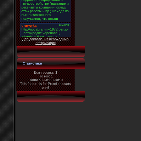
Для добавления необходима
авторизация
Статистика
Вся тусовка:
1
Гостей:
1
Наши анимешники:
0
This feature is for Premium users
only!