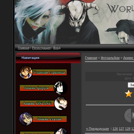
Главная
|
Регистрация
|
Вход
Навигация
Главная
»
Фотоальбом
»
Аниме 
Просмотров
:
Дата
: 
« Предыдущая
|
126
127
128
1