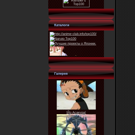
Каталоги
Галерея
[
Йо Асакура
]