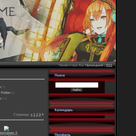
Приветствую Вас
Пришедший
|
RSS
Поиск
и
[5]
 Робин
[0]
и
[10]
Календарь
Страницы
:
«
1
2
3
4
ментарии: 0
Профиль