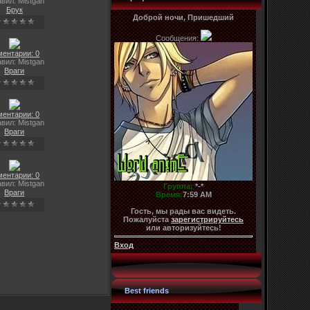
вил: Mistgan
Брук
Доброй ночи, Пришедший
Сообщения:
ментарии: 0
вил: Mistgan
Враги
ментарии: 0
вил: Mistgan
Враги
ментарии: 0
вил: Mistgan
Группа:
*-*
Враги
Время:
7:59 AM
Гость, мы рады вас видеть.
Пожалуйста
зарегистрируйтесь
или авторизуйтесь!
Вход
Best friends