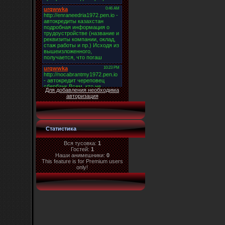
Для добавления необходима
авторизация
Статистика
Вся тусовка:
1
Гостей:
1
Наши анимешники:
0
This feature is for Premium users
only!