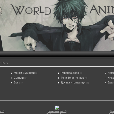
 Piece
Монки.Д.Луффи
Ророноа Зоро
Нам
[0]
[8]
Санджи
Тони Тони Чоппер
Нико
[0]
[0]
Брук
Друзья - товарищи
Враг
[5]
[1]
: 0
Коментарии: 0
Ко