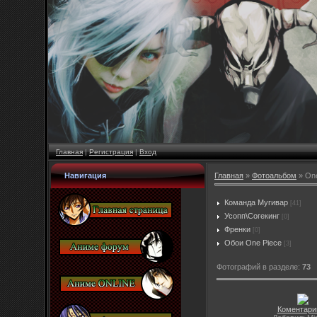
Главная
|
Регистрация
|
Вход
Навигация
Главная
»
Фотоальбом
» One
Команда Мугивар
[41]
Усопп\Согекинг
[0]
Френки
[0]
Обои One Piece
[3]
Фотографий в разделе
:
73
Коментарии