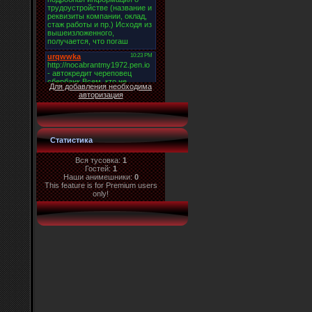
Для добавления необходима
авторизация
Статистика
Вся тусовка:
1
Гостей:
1
Наши анимешники:
0
This feature is for Premium users
only!