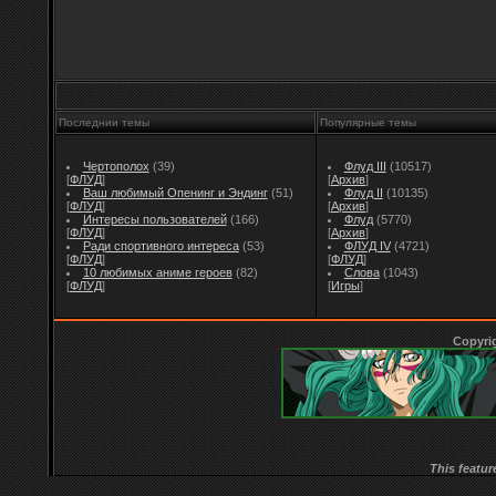
Последнии темы
Популярные темы
Чертополох
(39)
Флуд III
(10517)
[
ФЛУД
]
[
Архив
]
Ваш любимый Опенинг и Эндинг
(51)
Флуд II
(10135)
[
ФЛУД
]
[
Архив
]
Интересы пользователей
(166)
Флуд
(5770)
[
ФЛУД
]
[
Архив
]
Ради спортивного интереса
(53)
ФЛУД IV
(4721)
[
ФЛУД
]
[
ФЛУД
]
10 любимых аниме героев
(82)
Слова
(1043)
[
ФЛУД
]
[
Игры
]
Copyri
This featur