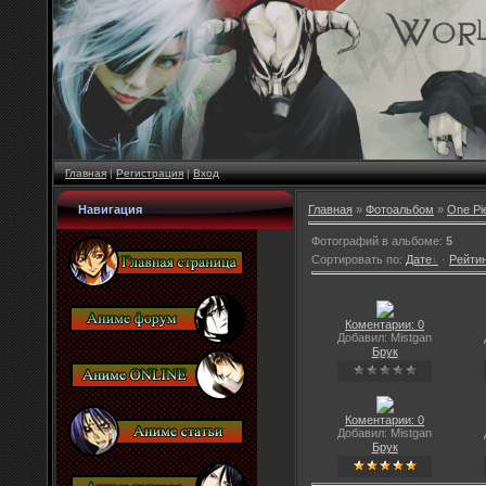
Главная
|
Регистрация
|
Вход
Навигация
Главная
»
Фотоальбом
»
One Pi
Фотографий в альбоме
:
5
Сортировать по
:
Дате
·
Рейти
Коментарии: 0
Добавил: Mistgan
Брук
Коментарии: 0
Добавил: Mistgan
Брук