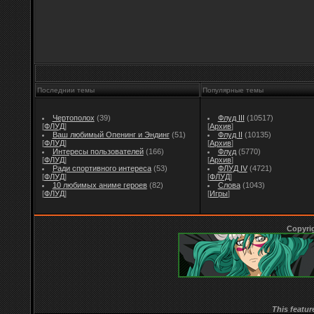
Последнии темы
Популярные темы
Чертополох
(39)
Флуд III
(10517)
[
ФЛУД
]
[
Архив
]
Ваш любимый Опенинг и Эндинг
(51)
Флуд II
(10135)
[
ФЛУД
]
[
Архив
]
Интересы пользователей
(166)
Флуд
(5770)
[
ФЛУД
]
[
Архив
]
Ради спортивного интереса
(53)
ФЛУД IV
(4721)
[
ФЛУД
]
[
ФЛУД
]
10 любимых аниме героев
(82)
Слова
(1043)
[
ФЛУД
]
[
Игры
]
Copyri
This featur