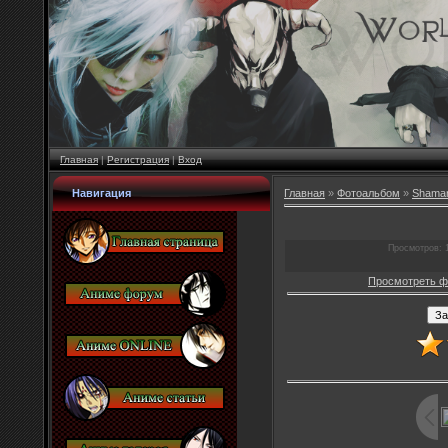
Главная
|
Регистрация
|
Вход
Навигация
Главная
»
Фотоальбом
»
Shaman
Просмотров
: 
Просмотреть ф