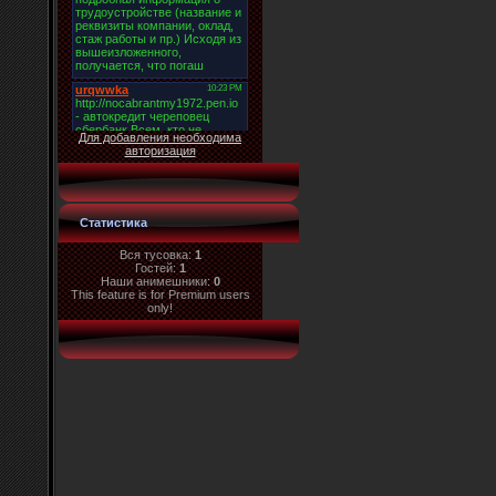
Для добавления необходима
авторизация
Статистика
Вся тусовка:
1
Гостей:
1
Наши анимешники:
0
This feature is for Premium users
only!