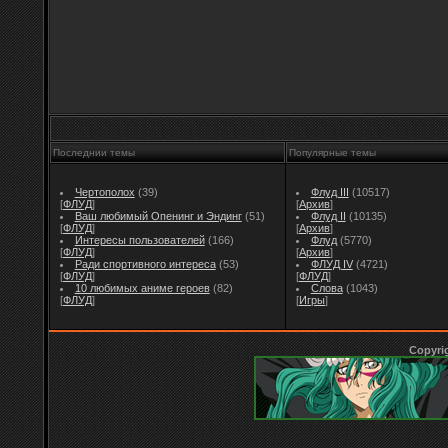
Последнии темы
Популярные темы
Чертополох
(39)
Флуд III
(10517)
[
ФЛУД
]
[
Архив
]
Ваш любимый Опенинг и Эндинг
(51)
Флуд II
(10135)
[
ФЛУД
]
[
Архив
]
Интересы пользователей
(166)
Флуд
(5770)
[
ФЛУД
]
[
Архив
]
Ради спортивного интереса
(53)
ФЛУД IV
(4721)
[
ФЛУД
]
[
ФЛУД
]
10 любимых аниме героев
(82)
Слова
(1043)
[
ФЛУД
]
[
Игры
]
Copyri