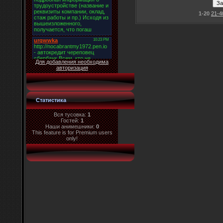
1-20
21-4
Для добавления необходима
авторизация
Статистика
Вся тусовка:
1
Гостей:
1
Наши анимешники:
0
This feature is for Premium users
only!