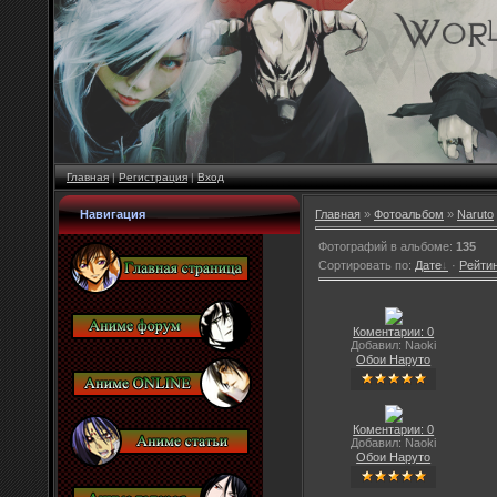
Главная
|
Регистрация
|
Вход
Навигация
Главная
»
Фотоальбом
»
Naruto
Фотографий в альбоме
:
135
Сортировать по
:
Дате
·
Рейти
Коментарии: 0
Добавил: Naoki
Обои Наруто
Коментарии: 0
Добавил: Naoki
Обои Наруто