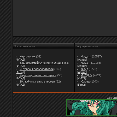
Последнии темы
Популярные темы
Чертополох
(39)
Флуд III
(10517)
[
ФЛУД
]
[
Архив
]
Ваш любимый Опенинг и Эндинг
(51)
Флуд II
(10135)
[
ФЛУД
]
[
Архив
]
Интересы пользователей
(166)
Флуд
(5770)
[
ФЛУД
]
[
Архив
]
Ради спортивного интереса
(53)
ФЛУД IV
(4721)
[
ФЛУД
]
[
ФЛУД
]
10 любимых аниме героев
(82)
Слова
(1043)
[
ФЛУД
]
[
Игры
]
Copyri