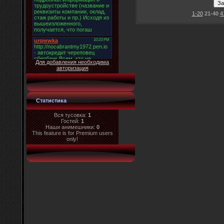
1-20
21-40
4
Для добавления необходима
авторизация
Статистика
Вся тусовка:
1
Гостей:
1
Наши анимешники:
0
This feature is for Premium users
only!