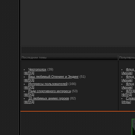
Последнии темы
Популярн
Чертополох
(39)
Флуд I
[
ФЛУД
]
[
Архив
]
Ваш любимый Опенинг и Эндинг
(51)
Флуд I
[
ФЛУД
]
[
Архив
]
Интересы пользователей
(166)
Флуд
[
ФЛУД
]
[
Архив
]
Ради спортивного интереса
(53)
ФЛУД 
[
ФЛУД
]
[
ФЛУД
]
10 любимых аниме героев
(82)
Слов
[
ФЛУД
]
[
Игры
]