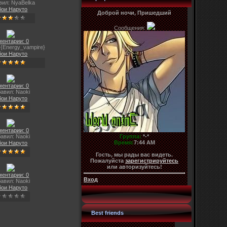
вил: NyaBelka
ои Наруто
Доброй ночи, Пришедший
Сообщения:
ментарии: 0
 {Energy_vampire}
ои Наруто
ментарии: 0
авил: Naoki
ои Наруто
ментарии: 0
Группа:
*-*
авил: Naoki
Время:
7:44 AM
ои Наруто
Гость, мы рады вас видеть.
Пожалуйста
зарегистрируйтесь
или авторизуйтесь!
ментарии: 0
Вход
авил: Naoki
ои Наруто
Best friends