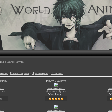
uto
» Обои Наруто
йтингу
·
Комментариям
·
Просмотрам
·
Названию
емари
Наруто и Хината
: 0
Коментарии: 0
Ко
yumi
Добавил: Ayumi
Доб
уто
Обои Наруто
Об
: 0
Коментарии: 0
Ко