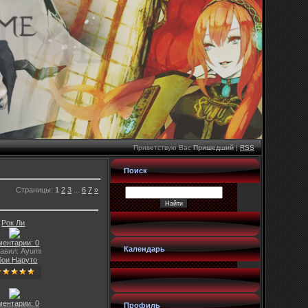
Приветствую Вас
Пришедший
|
RSS
Поиск
Страницы
:
1
2
3
...
6
7
»
Рок Ли
ментарии: 0
Календарь
авил: Ayumi
ои Наруто
ментарии: 0
Профиль