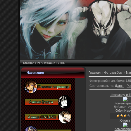
Главная
|
Регистрация
|
Вход
Навигация
Главная
»
Фотоальбом
»
Nar
Фотографий в альбоме
:
135
Сортировать по
:
Дате
·
Ре
Шикамару и Т
Коментарии
Добавил: A
Обои Нар
Хината
Коментарии