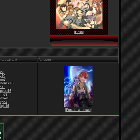
[
Неко
]
льзователи
Галерея
v7
jy10
mm7
theacx16
fa11
leyqe16
xm69
ineww6
erga4
iejd16
[
Романтические
]