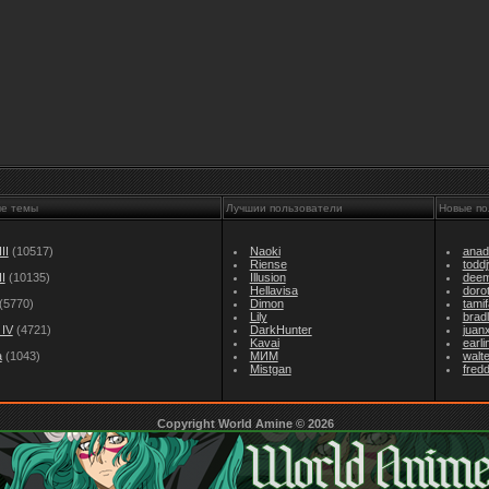
ые темы
Лучшии пользователи
Новые по
II
(10517)
Naoki
anad
Riense
todd
I
(10135)
Illusion
dee
Hellavisa
doro
(5770)
Dimon
tami
Lily
brad
IV
(4721)
DarkHunter
juan
Kavai
earl
а
(1043)
МИМ
walt
Mistgan
fredd
Copyright World Amine © 2026