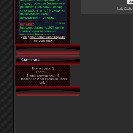
1-20
21-40
Для добавления необходима
авторизация
Статистика
Вся тусовка:
1
Гостей:
1
Наши анимешники:
0
This feature is for Premium users
only!