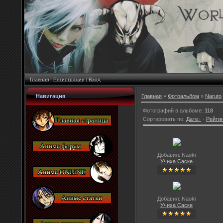
Главная
|
Регистрация
|
Вход
Навигация
Главная
»
Фотоальбом
»
Naruto
Фотографий в альбоме
:
118
Сортировать по
:
Дате
·
Рейти
Добавил: Naoki
Учиха Саске
Добавил: Naoki
Учиха Саске