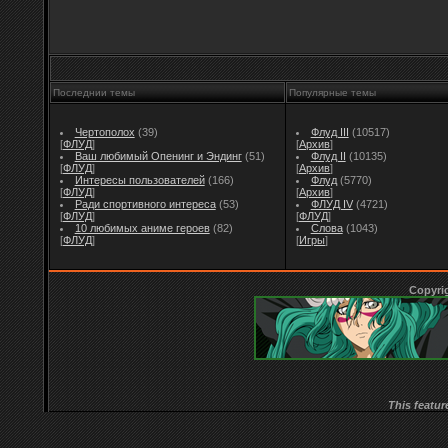
Последнии темы
Популярные темы
Чертополох
(39)
Флуд III
(10517)
[
ФЛУД
]
[
Архив
]
Ваш любимый Опенинг и Эндинг
(51)
Флуд II
(10135)
[
ФЛУД
]
[
Архив
]
Интересы пользователей
(166)
Флуд
(5770)
[
ФЛУД
]
[
Архив
]
Ради спортивного интереса
(53)
ФЛУД IV
(4721)
[
ФЛУД
]
[
ФЛУД
]
10 любимых аниме героев
(82)
Слова
(1043)
[
ФЛУД
]
[
Игры
]
Copyri
This featur