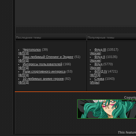
Последнии темы
Популярные темы
Чертополох
(39)
Флуд III
(10517)
[
ФЛУД
]
[
Архив
]
Ваш любимый Опенинг и Эндинг
(51)
Флуд II
(10135)
[
ФЛУД
]
[
Архив
]
Интересы пользователей
(166)
Флуд
(5770)
[
ФЛУД
]
[
Архив
]
Ради спортивного интереса
(53)
ФЛУД IV
(4721)
[
ФЛУД
]
[
ФЛУД
]
10 любимых аниме героев
(82)
Слова
(1043)
[
ФЛУД
]
[
Игры
]
Copyri
This featur