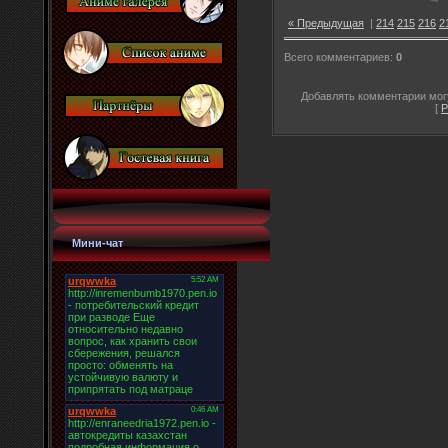
« Предыдущая
|
214
215
216
2
Всего комментариев
:
0
Добавлять комментарии могу
[
Р
Мини-чат