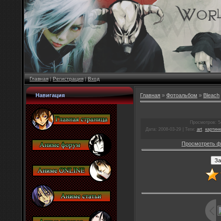
Главная
|
Регистрация
|
Вход
Навигация
Главная
»
Фотоальбом
»
Bleach
Просмотров
: 
Дата
: 2008-03-29 |
Теги
:
art
,
картинк
Просмотреть ф