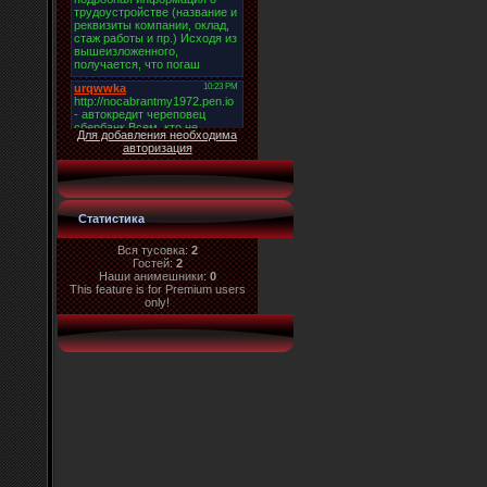
Для добавления необходима
авторизация
Статистика
Вся тусовка:
2
Гостей:
2
Наши анимешники:
0
This feature is for Premium users
only!