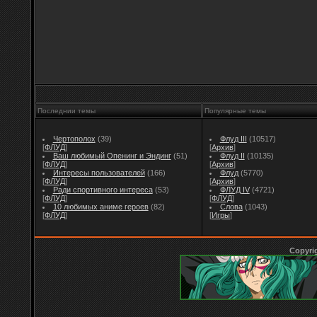
Последнии темы
Популярные темы
Чертополох
(39)
Флуд III
(10517)
[
ФЛУД
]
[
Архив
]
Ваш любимый Опенинг и Эндинг
(51)
Флуд II
(10135)
[
ФЛУД
]
[
Архив
]
Интересы пользователей
(166)
Флуд
(5770)
[
ФЛУД
]
[
Архив
]
Ради спортивного интереса
(53)
ФЛУД IV
(4721)
[
ФЛУД
]
[
ФЛУД
]
10 любимых аниме героев
(82)
Слова
(1043)
[
ФЛУД
]
[
Игры
]
Copyri