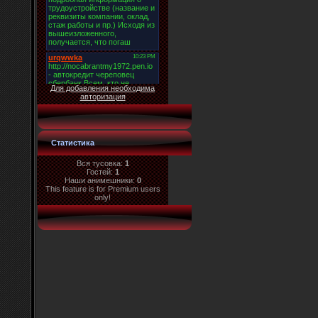
Для добавления необходима
авторизация
Статистика
Вся тусовка:
1
Гостей:
1
Наши анимешники:
0
This feature is for Premium users
only!