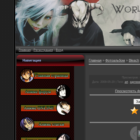
Главная
|
Регистрация
|
Вход
Навигация
Главная
»
Фотоальбом
»
Bleach
Просмотров
:
Дата
: 2009-05-20 |
Теги
:
art
,
картинк
Просмотреть ф