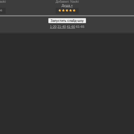
aoki
Добавил: Naoki
Душа +
1-20
21-40
41-60
61-65