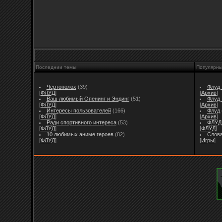
Последнии темы
Популярн
Чертополох
(39)
Флуд I
[
ФЛУД
]
[
Архив
]
Ваш любимый Опенинг и Эндинг
(51)
Флуд I
[
ФЛУД
]
[
Архив
]
Интересы пользователей
(166)
Флуд
[
ФЛУД
]
[
Архив
]
Ради спортивного интереса
(53)
ФЛУД 
[
ФЛУД
]
[
ФЛУД
]
10 любимых аниме героев
(82)
Слов
[
ФЛУД
]
[
Игры
]