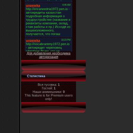
Для добавления необходима
авторизация
Статистика
Вся тусовка:
1
Гостей:
1
Наши анимешники:
0
This feature is for Premium users
only!