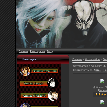
Главная
|
Регистрация
|
Вход
Навигация
Главная
»
Фотоальбом
»
Ble
Фотографий в альбоме
:
65
Сортировать по
:
Дате
·
Ре
Добавил: N
Душа +