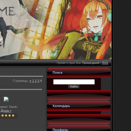
Приветствую Вас
Пришедший
|
RSS
Поиск
Страницы
:
«
1
2
3
4
Календарь
авил: Naoki
Душа +
Профиль