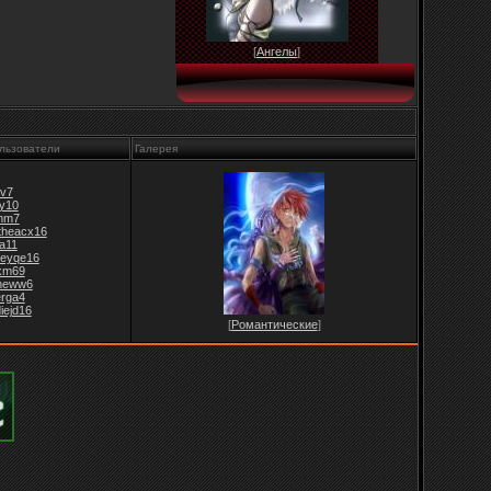
[
Ангелы
]
льзователи
Галерея
v7
jy10
mm7
theacx16
fa11
leyqe16
xm69
ineww6
erga4
iejd16
[
Романтические
]