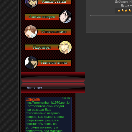
Добавил: N
Душа +
Мини-чат