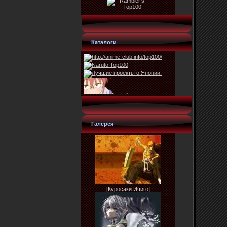
Каталоги
Галерея
[
Куросаки Ичиго
]