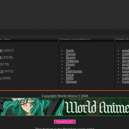
ые темы
Лучшии пользователи
Новые по
II
(10517)
Naoki
anad
Riense
todd
I
(10135)
Illusion
dee
Hellavisa
doro
(5770)
Dimon
tami
Lily
brad
IV
(4721)
DarkHunter
juan
Kavai
earl
а
(1043)
МИМ
walt
Mistgan
fredd
Copyright World Amine © 2026
This feature is for Premium users only!