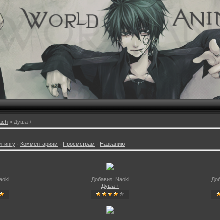
ach
» Душа +
йтингу
·
Комментариям
·
Просмотрам
·
Названию
aoki
Добавил: Naoki
Доб
Душа +