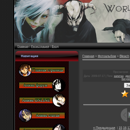
Главная
|
Регистрация
|
Вход
Навигация
Главная
»
Фотоальбом
»
Bleach
Просмотров
:
Дата
: 2009-07-17 |
Теги
:
капитан
,
две
Кисук
« Предыдущая
|
15
16
1