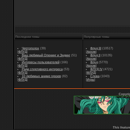
Последнии темы
Популярные темы
Чертополох
(39)
Флуд III
(10517)
[
ФЛУД
]
[
Архив
]
Ваш любимый Опенинг и Эндинг
(51)
Флуд II
(10135)
[
ФЛУД
]
[
Архив
]
Интересы пользователей
(166)
Флуд
(5770)
[
ФЛУД
]
[
Архив
]
Ради спортивного интереса
(53)
ФЛУД IV
(4721)
[
ФЛУД
]
[
ФЛУД
]
10 любимых аниме героев
(82)
Слова
(1043)
[
ФЛУД
]
[
Игры
]
Copyri
This featur