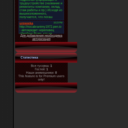
Для добавления необходима
авторизация
Статистика
Вся тусовка:
1
Гостей:
1
Наши анимешники:
0
This feature is for Premium users
only!