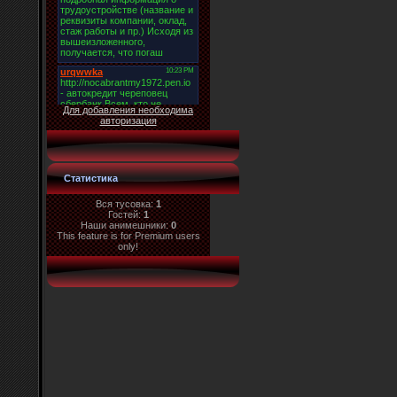
Для добавления необходима
авторизация
Статистика
Вся тусовка:
1
Гостей:
1
Наши анимешники:
0
This feature is for Premium users
only!