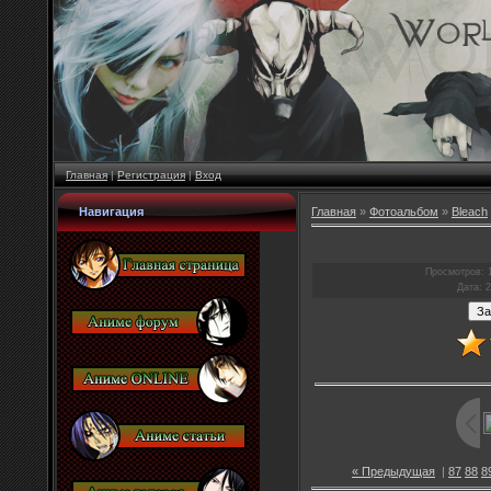
Главная
|
Регистрация
|
Вход
Навигация
Главная
»
Фотоальбом
»
Bleach
Просмотров
: 
Дата
: 
« Предыдущая
|
87
88
8