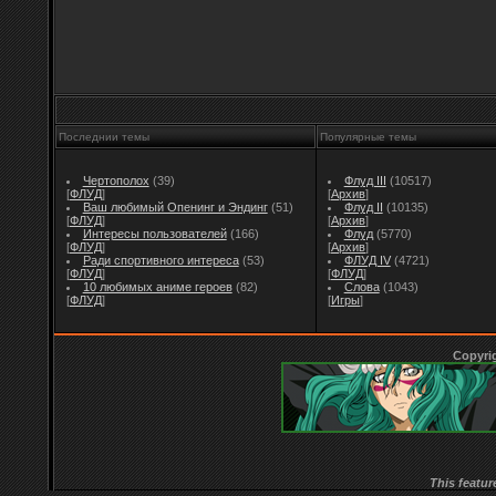
Последнии темы
Популярные темы
Чертополох
(39)
Флуд III
(10517)
[
ФЛУД
]
[
Архив
]
Ваш любимый Опенинг и Эндинг
(51)
Флуд II
(10135)
[
ФЛУД
]
[
Архив
]
Интересы пользователей
(166)
Флуд
(5770)
[
ФЛУД
]
[
Архив
]
Ради спортивного интереса
(53)
ФЛУД IV
(4721)
[
ФЛУД
]
[
ФЛУД
]
10 любимых аниме героев
(82)
Слова
(1043)
[
ФЛУД
]
[
Игры
]
Copyri
This featur