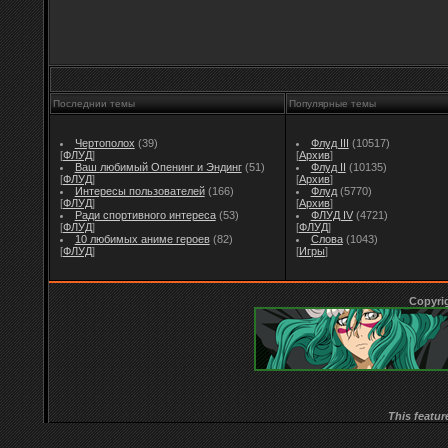
Последнии темы
Популярные темы
Чертополох
(39)
Флуд III
(10517)
[
ФЛУД
]
[
Архив
]
Ваш любимый Опенинг и Эндинг
(51)
Флуд II
(10135)
[
ФЛУД
]
[
Архив
]
Интересы пользователей
(166)
Флуд
(5770)
[
ФЛУД
]
[
Архив
]
Ради спортивного интереса
(53)
ФЛУД IV
(4721)
[
ФЛУД
]
[
ФЛУД
]
10 любимых аниме героев
(82)
Слова
(1043)
[
ФЛУД
]
[
Игры
]
Copyri
This featur