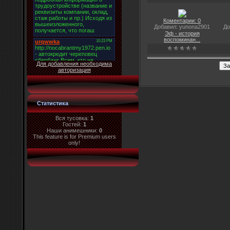
Коментарии: 0
Добавил: yunona2901
До
Эф - история
воспоминан...
Для добавления необходима
авторизация
Статистика
Вся тусовка:
1
Гостей:
1
Наши анимешники:
0
This feature is for Premium users
only!