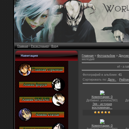
Главная
|
Регистрация
|
Вход
Навигация
Главная
»
Фотоальбом
»
Другие
мелодий
ef - a t
Фотографий в альбоме
:
41
Сортировать по
:
Дате
·
Рейти
Коментарии: 0
Добавил: yunona2901
До
Эф - история
воспоминан...
Коментарии: 0