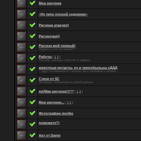
Мои рисунки
~Ну типо плохой художник~
Рисунки атакуют)
Рисуночки))
Рассказ мой первый)
Надеюсь и не последний^^"
Работы
[
1
2
]
Рисунки, аватары и прочее от админа
животные-мутанты, ну и чернобыльцы хДДД
...вдруг из маминой из спальни, весь кровавый и хромой...
Стихи от SC
Интимные, непонятные и разной длинны.
ня!Маи рисунки!!!^^
[
1
2
]
Мои рисунки...
[
1
2
]
Фотографии moriko
поможите?)
-
Арт от Dante