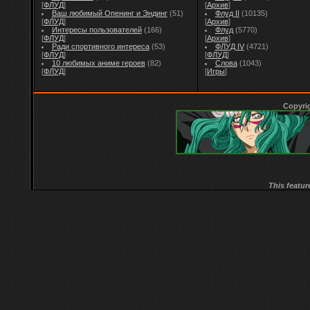
[
ФЛУД
]
[
Архив
]
Ваш любимый Опенинг и Эндинг
(51)
Флуд II
(10135)
[
ФЛУД
]
[
Архив
]
Интересы пользователей
(166)
Флуд
(5770)
[
ФЛУД
]
[
Архив
]
Ради спортивного интереса
(53)
ФЛУД IV
(4721)
[
ФЛУД
]
[
ФЛУД
]
10 любимых аниме героев
(82)
Слова
(1043)
[
ФЛУД
]
[
Игры
]
Copyri
This featur