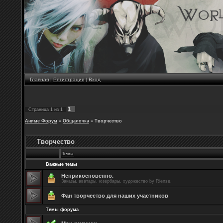
Главная
|
Регистрация
|
Вход
1
Страница
1
из
1
Аниме Форум
»
Общалочка
»
Творчество
Творчество
Тема
Важные темы
Неприкосновенно.
Заказы, аватары, юзербары, художество by Riense.
Фан творчество для наших участников
Темы форума