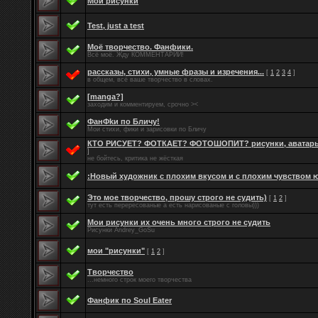
Мои рисунки
Test, just a test
Моё творчество. Фанфики.
Всё моё. Жду КОММЕНТАРИИ!
рассказы, стихи, умные фразы и изречения...
[
1
2
3
4
]
в общем, всё ваше творчество в словах.
[manga?]
заходим и комментируем, срочно ><
ФанФkи по Бличу!
Мои стихи, фики и зарисовки по Бличу
КТО РИСУЕТ? ФОТКАЕТ? ФОТОШОПИТ? рисунки, аватары.
]
не бойтесь, критика не жёсткая
:Новый художник с плохим вкусом и с плохим чувством 
Это мое творчество, прошу строго не судить)
[
1
2
]
тут есть перересованые а есть нарисованые с головы)))
Мои рисунки их очень много строго не судить
Рисунки Andrey_GoSu
мои "рисунки"
[
1
2
]
Творчество
...немного строк моего творчества
Фанфик по Soul Eater