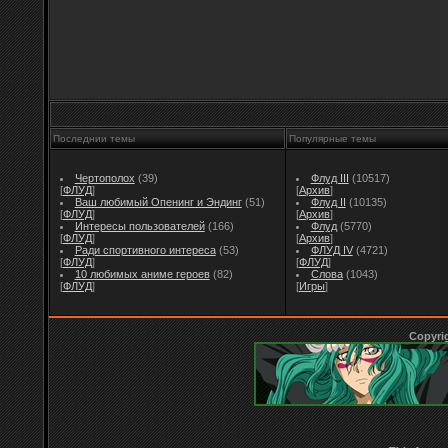
Последнии темы
Популярные темы
Чертополох
(39)
Флуд III
(10517)
[
ФЛУД
]
[
Архив
]
Ваш любимый Опенинг и Эндинг
(51)
Флуд II
(10135)
[
ФЛУД
]
[
Архив
]
Интересы пользователей
(166)
Флуд
(5770)
[
ФЛУД
]
[
Архив
]
Ради спортивного интереса
(53)
ФЛУД IV
(4721)
[
ФЛУД
]
[
ФЛУД
]
10 любимых аниме героев
(82)
Слова
(1043)
[
ФЛУД
]
[
Игры
]
Copyri