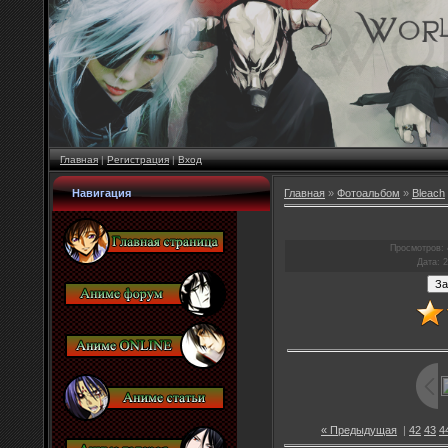
Главная
|
Регистрация
|
Вход
Навигация
Главная
»
Фотоальбом
»
Bleach
Просмотров
:
Дата
: 
« Предыдущая
|
42
43
4