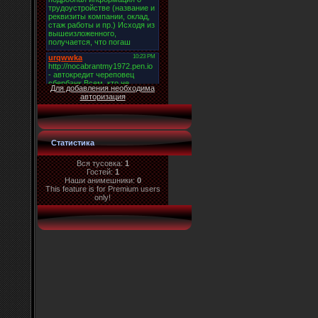
Для добавления необходима
авторизация
Статистика
Вся тусовка:
1
Гостей:
1
Наши анимешники:
0
This feature is for Premium users
only!