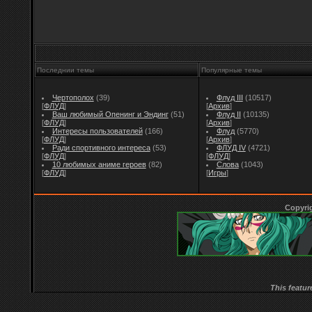
Последнии темы
Популярные темы
Чертополох
(39)
Флуд III
(10517)
[
ФЛУД
]
[
Архив
]
Ваш любимый Опенинг и Эндинг
(51)
Флуд II
(10135)
[
ФЛУД
]
[
Архив
]
Интересы пользователей
(166)
Флуд
(5770)
[
ФЛУД
]
[
Архив
]
Ради спортивного интереса
(53)
ФЛУД IV
(4721)
[
ФЛУД
]
[
ФЛУД
]
10 любимых аниме героев
(82)
Слова
(1043)
[
ФЛУД
]
[
Игры
]
Copyri
This featur