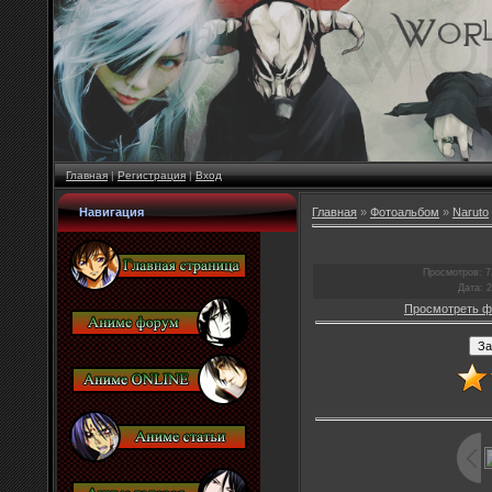
Главная
|
Регистрация
|
Вход
Навигация
Главная
»
Фотоальбом
»
Naruto
Просмотров
: 
Дата
: 
Просмотреть ф