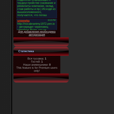
Для добавления необходима
авторизация
Статистика
Вся тусовка:
1
Гостей:
1
Наши анимешники:
0
This feature is for Premium users
only!