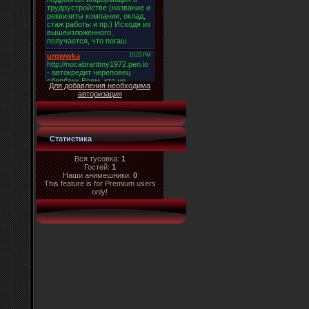
Для добавления необходима
авторизация
Статистика
Вся тусовка:
1
Гостей:
1
Наши анимешники:
0
This feature is for Premium users
only!