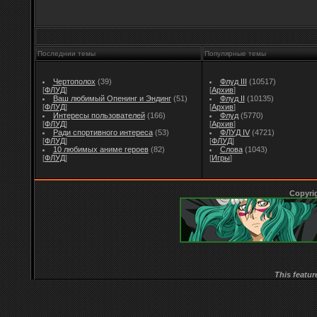
Последнии темы
Популярные темы
Чертополох
(39)
Флуд III
(10517)
[
ФЛУД
]
[
Архив
]
Ваш любимый Опенинг и Эндинг
(51)
Флуд II
(10135)
[
ФЛУД
]
[
Архив
]
Интересы пользователей
(166)
Флуд
(5770)
[
ФЛУД
]
[
Архив
]
Ради спортивного интереса
(53)
ФЛУД IV
(4721)
[
ФЛУД
]
[
ФЛУД
]
10 любимых аниме героев
(82)
Слова
(1043)
[
ФЛУД
]
[
Игры
]
Copyri
This featur