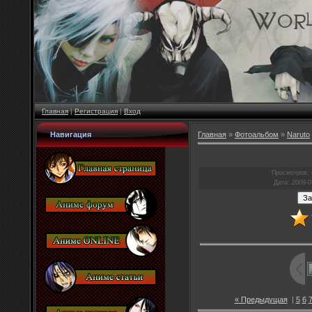
Главная
|
Регистрация
|
Вход
Навигация
Главная
»
Фотоальбом
»
Naruto
Просмотров
:
Дата
: 2009-0
« Предыдущая
|
5
6