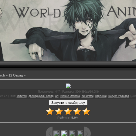
ach
»
12 Отряд
»
Просмотров
: 447 |
Размеры
: 360x480px/39.5Kb
-07-17 |
Теги
:
капитан
,
двенадцатый отряд
,
art
,
Kisuke Urahara
,
синигами
,
картинки
,
Кисуке Урахара
|
Доб
Рейтинг
:
5.0
/
4