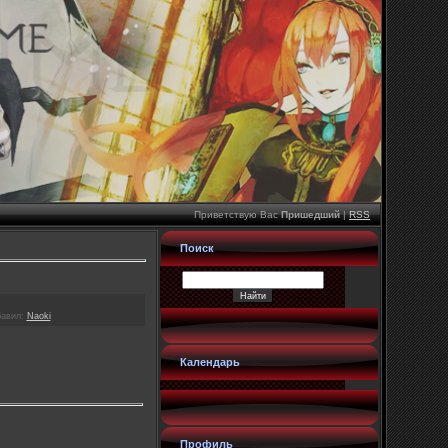
Приветствую Вас
Пришедший
|
RSS
Поиск
авил
:
Naoki
Календарь
Профиль