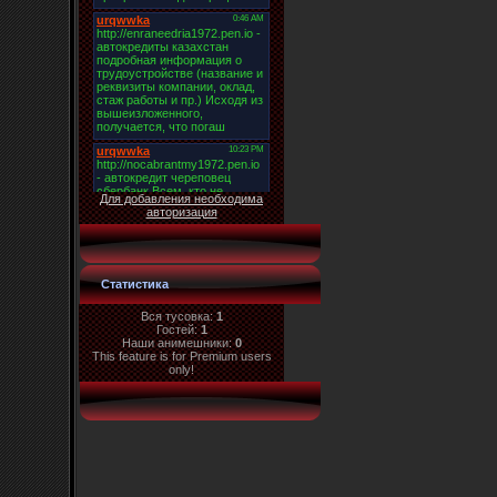
Для добавления необходима
авторизация
Статистика
Вся тусовка:
1
Гостей:
1
Наши анимешники:
0
This feature is for Premium users
only!