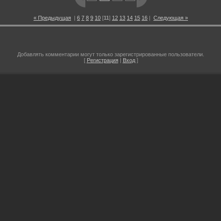
« Предыдущая
|
6
7
8
9
10
[
11
]
12
13
14
15
16
|
Следующая »
Добавлять комментарии могут только зарегистрированные пользователи.
[
Регистрация
|
Вход
]