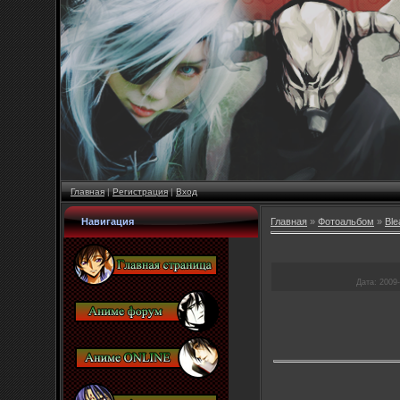
Главная
|
Регистрация
|
Вход
Навигация
Главная
»
Фотоальбом
»
Ble
Дата
: 2009