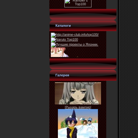
Каталоги
Галерея
[
Рыцарь вампир
]