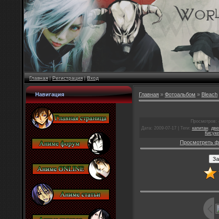
Главная
|
Регистрация
|
Вход
Навигация
Главная
»
Фотоальбом
»
Bleach
Просмотров
:
Дата
: 2009-07-17 |
Теги
:
капитан
,
две
Кисук
Просмотреть ф