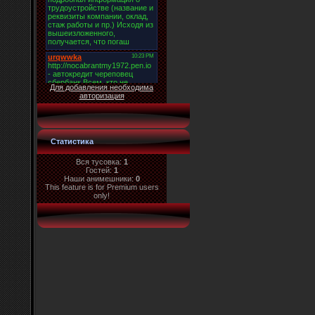
Для добавления необходима
авторизация
Статистика
Вся тусовка:
1
Гостей:
1
Наши анимешники:
0
This feature is for Premium users
only!