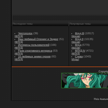
Последнии темы
Популярные темы
Чертополох
(39)
Флуд III
(10517)
[
ФЛУД
]
[
Архив
]
Ваш любимый Опенинг и Эндинг
(51)
Флуд II
(10135)
[
ФЛУД
]
[
Архив
]
Интересы пользователей
(166)
Флуд
(5770)
[
ФЛУД
]
[
Архив
]
Ради спортивного интереса
(53)
ФЛУД IV
(4721)
[
ФЛУД
]
[
ФЛУД
]
10 любимых аниме героев
(82)
Слова
(1043)
[
ФЛУД
]
[
Игры
]
Copyri
This featur